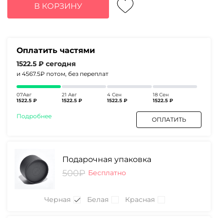
составляла
6090₽.
В КОРЗИНУ
8520₽.
Оплатить частями
1522.5 ₽
сегодня
и 4567.5₽
потом, без переплат
07Авг
21 Авг
4 Сен
18 Сен
1522.5 ₽
1522.5 ₽
1522.5 ₽
1522.5 ₽
Подробнее
ОПЛАТИТЬ
Подарочная упаковка
500₽
Бесплатно
Черная
Белая
Красная