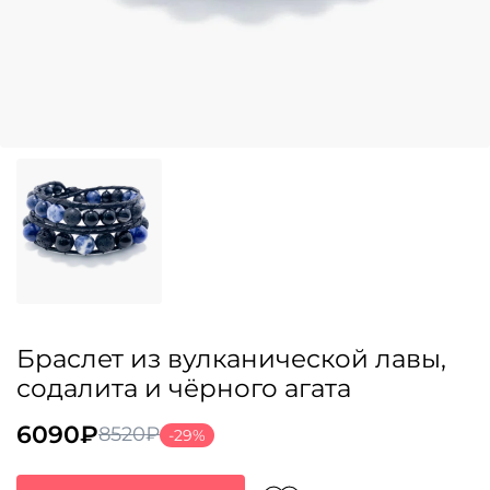
Браслет из вулканической лавы,
содалита и чёрного агата
6090
₽
8520
₽
-29%
Первоначальная
Текущая
цена
цена: