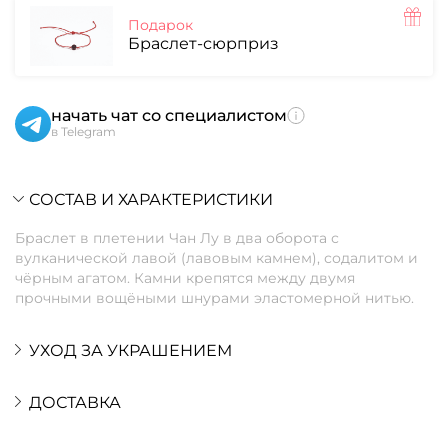
Подарок
Браслет-сюрприз
начать чат со специалистом
в Telegram
СОСТАВ И ХАРАКТЕРИСТИКИ
Браслет в плетении Чан Лу в два оборота с
вулканической лавой (лавовым камнем), содалитом и
чёрным агатом. Камни крепятся между двумя
прочными вощёными шнурами эластомерной нитью.
УХОД ЗА УКРАШЕНИЕМ
ДОСТАВКА