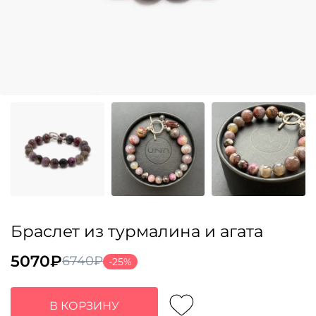
Браслет из турмалина и агата
5070
₽
6740
₽
-25%
Первоначальная
Текущая
цена
цена:
составляла
5070₽.
В КОРЗИНУ