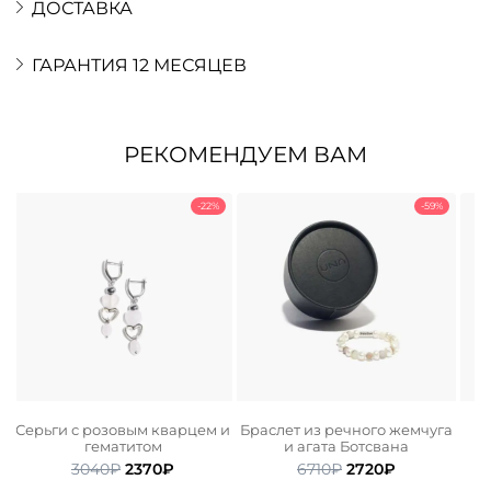
ДОСТАВКА
ГАРАНТИЯ 12 МЕСЯЦЕВ
РЕКОМЕНДУЕМ ВАМ
-22%
-59%
Серьги с розовым кварцем и
Браслет из речного жемчуга
гематитом
и агата Ботсвана
ьная
ая
Первоначальная
Текущая
Первоначальная
Текущая
3040
₽
2370
₽
6710
₽
2720
₽
цена
цена:
цена
цена: