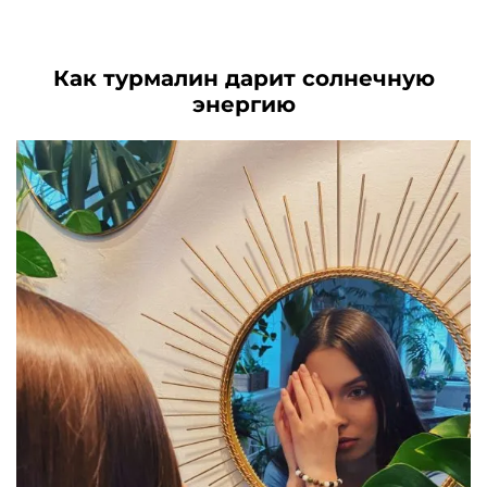
.
составляла
2370₽.
составляла
2720₽.
3040₽.
6710₽.
Как турмалин дарит солнечную
энергию