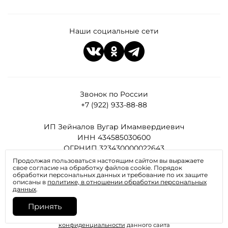
Наши социальные сети
Звонок по России
+7 (922) 933-88-88
ИП Зейналов Вугар Имамвердиевич
ИНН 434585030600
ОГРНИП 323430000022643
Продолжая пользоваться настоящим сайтом вы выражаете
свое согласие на обработку файлов cookie. Порядок
Все права защищены
обработки персональных данных и требование по их защите
описаны в
политике, в отношении обработки персональных
данных
.
Принять
Отправляя любую форму на сайте, вы соглашаетесь с
политикой
конфиденциальности
данного сайта