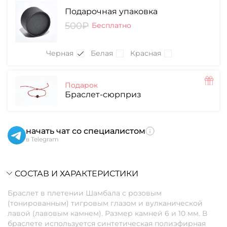
Подарочная упаковка
500₽
Бесплатно
Черная
Белая
Красная
Подарок
Браслет-сюрприз
начать чат со специалистом
в Telegram
СОСТАВ И ХАРАКТЕРИСТИКИ
Браслет в плетении Шамбала с розовым
(тонированным) тигровым глазом и вулканической
лавой (лавовым камнем). Размер камней 6 и 10 мм. В
браслете используется синтетическая полиэфирная