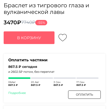
Браслет из тигрового глаза и
вулканической лавы
3470
₽
7740
₽
-55%
Первоначальная
Текущая
цена
цена:
составляла
3470₽.
В КОРЗИНУ
7740₽.
Оплатить частями
867.5 ₽
сегодня
и 2602.5₽
потом, без переплат
06Авг
20 Авг
3 Сен
17 Сен
867.5 ₽
867.5 ₽
867.5 ₽
867.5 ₽
Подробнее
ОПЛАТИТЬ