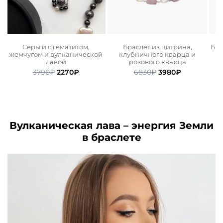
Серьги с гематитом,
Браслет из цитрина,
Бра
жемчугом и вулканической
клубничного кварца и
пе
лавой
розового кварца
а
м
Первоначальная
Текущая
Первоначальная
Текущая
3790
₽
2270
₽
6830
₽
3980
₽
ьная
ая
цена
цена:
цена
цена:
составляла
2270₽.
составляла
3980₽.
.
3790₽.
6830₽.
Вулканическая лава – энергия Земли
в браслете