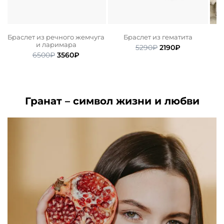
Браслет из речного жемчуга
Браслет из гематита
и ларимара
ьная
ая
Первоначальная
Текущая
5290
₽
2190
₽
Первоначальная
Текущая
6500
₽
3560
₽
цена
цена:
цена
цена:
составляла
2190₽.
составляла
3560₽.
5290₽.
6500₽.
Гранат – символ жизни и любви