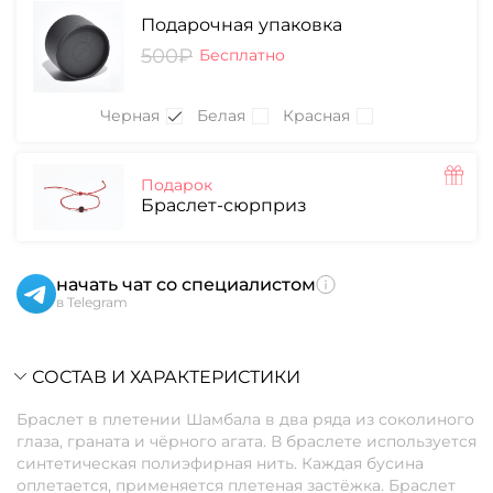
Подарочная упаковка
500₽
Бесплатно
Черная
Белая
Красная
Подарок
Браслет-сюрприз
начать чат со специалистом
в Telegram
СОСТАВ И ХАРАКТЕРИСТИКИ
Браслет в плетении Шамбала в два ряда из соколиного
глаза, граната и чёрного агата. В браслете используется
синтетическая полиэфирная нить. Каждая бусина
оплетается, применяется плетеная застёжка. Браслет