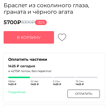
Браслет из соколиного глаза,
граната и чёрного агата
5700
₽
8390
₽
-32%
Первоначальная
Текущая
цена
цена:
составляла
5700₽.
В КОРЗИНУ
8390₽.
Оплатить частями
1425 ₽
сегодня
и 4275₽
потом, без переплат
08Авг
22 Авг
5 Сен
19 Сен
1425 ₽
1425 ₽
1425 ₽
1425 ₽
Подробнее
ОПЛАТИТЬ