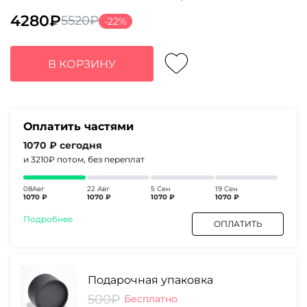
4280
₽
5520
₽
-22%
Первоначальная
Текущая
цена
цена:
составляла
4280₽.
В КОРЗИНУ
5520₽.
Оплатить частями
1070 ₽
сегодня
и 3210₽
потом, без переплат
08Авг
22 Авг
5 Сен
19 Сен
1070 ₽
1070 ₽
1070 ₽
1070 ₽
Подробнее
ОПЛАТИТЬ
Подарочная упаковка
500₽
Бесплатно