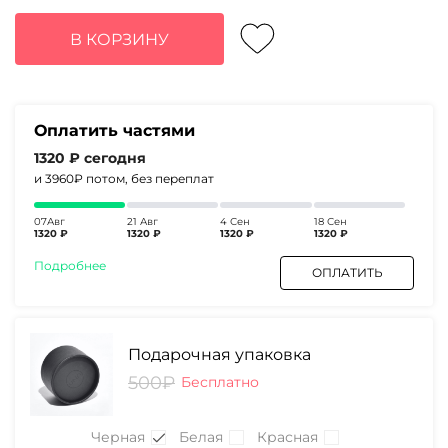
цена
цена:
составляла
5280₽.
В КОРЗИНУ
6860₽.
Оплатить частями
1320 ₽
сегодня
и 3960₽
потом, без переплат
07Авг
21 Авг
4 Сен
18 Сен
1320 ₽
1320 ₽
1320 ₽
1320 ₽
Подробнее
ОПЛАТИТЬ
Подарочная упаковка
500₽
Бесплатно
Черная
Белая
Красная