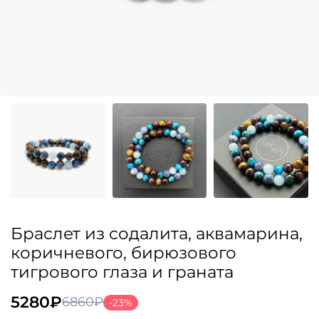
Браслет из содалита, аквамарина,
коричневого, бирюзового
тигрового глаза и граната
5280
₽
6860
₽
-23%
Первоначальная
Текущая