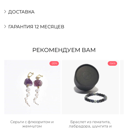
ДОСТАВКА
ГАРАНТИЯ 12 МЕСЯЦЕВ
РЕКОМЕНДУЕМ ВАМ
-20%
-54%
а
Серьги с флюоритом и
Браслет из гематита,
жемчугом
лабрадора, шунгита и
ьная
ая