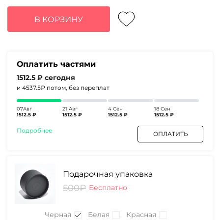
цена
цена:
составляла
6050₽.
В КОРЗИНУ
8700₽.
Оплатить частями
1512.5 ₽
сегодня
и 4537.5₽
потом, без переплат
07Авг
21 Авг
4 Сен
18 Сен
1512.5 ₽
1512.5 ₽
1512.5 ₽
1512.5 ₽
Подробнее
ОПЛАТИТЬ
Подарочная упаковка
500₽
Бесплатно
Черная
Белая
Красная