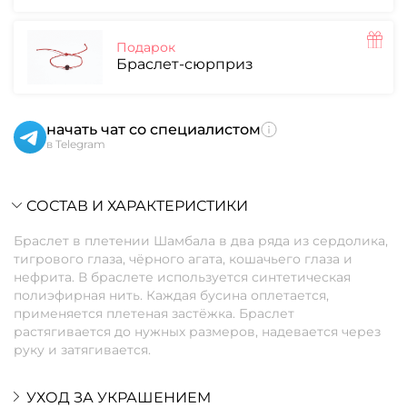
Подарок
Браслет-сюрприз
начать чат со специалистом
в Telegram
СОСТАВ И ХАРАКТЕРИСТИКИ
Браслет в плетении Шамбала в два ряда из сердолика,
тигрового глаза, чёрного агата, кошачьего глаза и
нефрита. В браслете используется синтетическая
полиэфирная нить. Каждая бусина оплетается,
применяется плетеная застёжка. Браслет
растягивается до нужных размеров, надевается через
руку и затягивается.
УХОД ЗА УКРАШЕНИЕМ