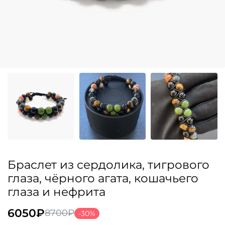
Браслет из сердолика, тигрового
глаза, чёрного агата, кошачьего
глаза и нефрита
6050
₽
8700
₽
-30%
Первоначальная
Текущая