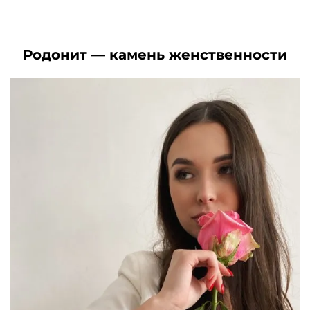
цена
цена:
составляла
3250₽.
составляла
3450₽.
6140₽.
8120₽.
Родонит — камень женственности