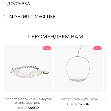
ДОСТАВКА
ГАРАНТИЯ 12 МЕСЯЦЕВ
РЕКОМЕНДУЕМ ВАМ
-58%
-47%
и
Браслет-цепочка с жемчугом
Чокер с жемчугом №4
Бр
и перламутром
тиг
Первоначальная
Текущая
6140
₽
3250
₽
ьная
ая
Первоначальная
Текущая
8120
₽
3450
₽
цена
цена: