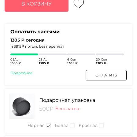
составляла
5220₽.
В КОРЗИНУ
5450₽.
Оплатить частями
1305 ₽
сегодня
и 3915₽
потом, без переплат
09Авг
23 Авг
6 Сен
20 Сен
1305 ₽
1305 ₽
1305 ₽
1305 ₽
Подробнее
ОПЛАТИТЬ
Подарочная упаковка
500₽
Бесплатно
Черная
Белая
Красная