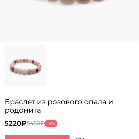
Браслет из розового опала и
родонита
5220
₽
5450
₽
-4%
Первоначальная
Текущая
цена
цена: