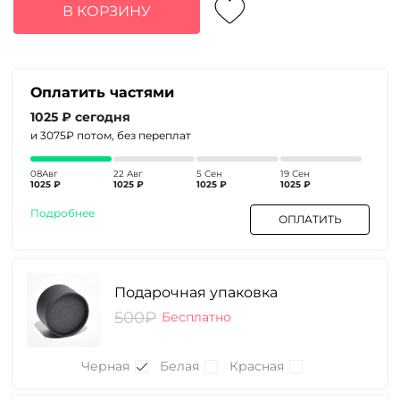
составляла
4100₽.
В КОРЗИНУ
5290₽.
Оплатить частями
1025 ₽
сегодня
и 3075₽
потом, без переплат
08Авг
22 Авг
5 Сен
19 Сен
1025 ₽
1025 ₽
1025 ₽
1025 ₽
Подробнее
ОПЛАТИТЬ
Подарочная упаковка
500₽
Бесплатно
Черная
Белая
Красная