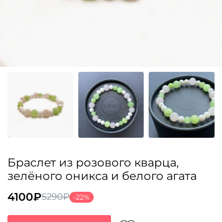
Браслет из розового кварца,
зелёного оникса и белого агата
4100
₽
5290
₽
-22%
Первоначальная
Текущая
цена
цена: