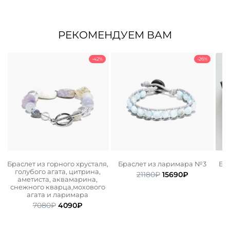
РЕКОМЕНДУЕМ ВАМ
-42%
-26%
Браслет из горного хрусталя,
Браслет из ларимара №3
Бра
и
голубого агата, цитрина,
Первоначальная
Текущая
21180
₽
15690
₽
аметиста, аквамарина,
цена
цена:
снежного кварца,мохового
ьная
ая
составляла
15690₽.
агата и ларимара
21180₽.
Первоначальная
Текущая
7080
₽
4090
₽
цена
цена:
составляла
4090₽.
7080₽.