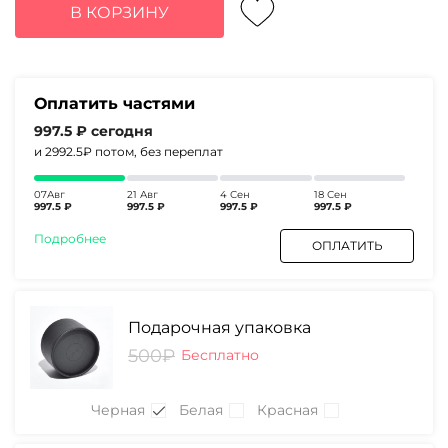
составляла
3990₽.
В КОРЗИНУ
5980₽.
Оплатить частями
997.5 ₽
сегодня
и 2992.5₽
потом, без переплат
07Авг
21 Авг
4 Сен
18 Сен
997.5 ₽
997.5 ₽
997.5 ₽
997.5 ₽
Подробнее
ОПЛАТИТЬ
Подарочная упаковка
500₽
Бесплатно
Черная
Белая
Красная