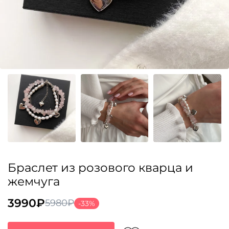
Браслет из розового кварца и
жемчуга
3990
₽
5980
₽
-33%
Первоначальная
Текущая
цена
цена: