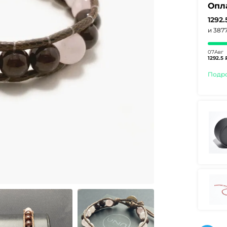
Опл
1292.
и 387
07Авг
1292.5 
Подр