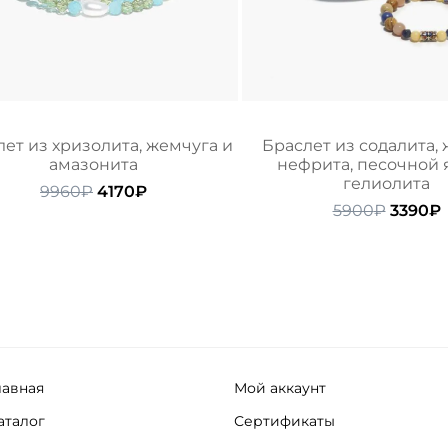
ет из хризолита, жемчуга и
Браслет из содалита,
амазонита
нефрита, песочной
гелиолита
Первоначальная
Текущая
9960
₽
4170
₽
цена
цена:
Перво
5900
₽
3390
₽
составляла
4170₽.
цена
9960₽.
состав
5900₽.
лавная
Мой аккаунт
аталог
Сертификаты