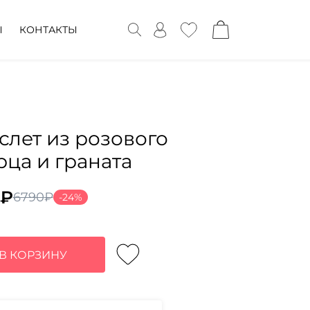
Ы
КОНТАКТЫ
слет из розового
рца и граната
₽
6790
₽
-24%
воначальная
ущая
а
:
тавляла
₽.
В КОРЗИНУ
0₽.