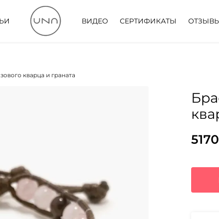
ТЬИ
ВИДЕО
СЕРТИФИКАТЫ
ОТЗЫВ
озового кварца и граната
Бра
ква
5170
Пер
Тек
цен
цена
сос
5170
679