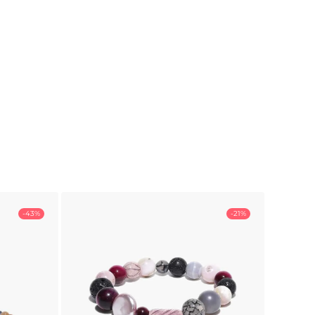
-43%
-21%