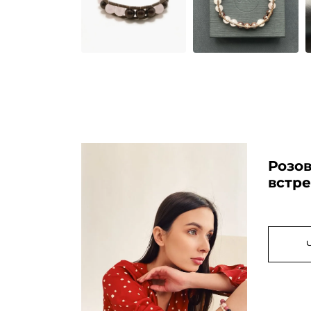
Розо
встре