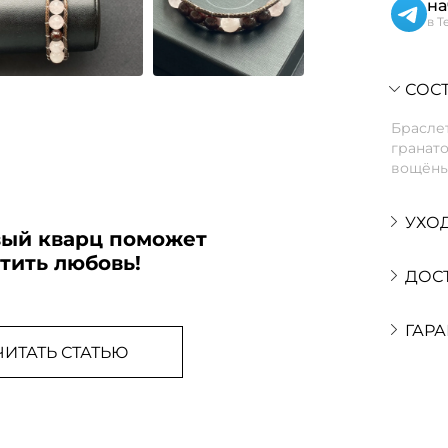
на
в T
СОСТ
Браслет
гранат
вощёны
УХО
вый кварц поможет
тить любовь!
ДОС
ГАРА
ЧИТАТЬ СТАТЬЮ