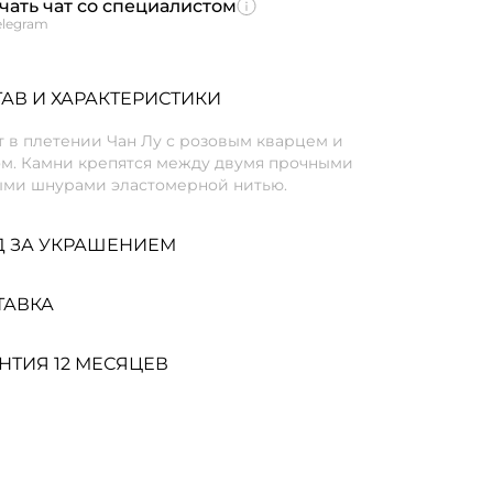
чать чат со специалистом
elegram
АВ И ХАРАКТЕРИСТИКИ
 в плетении Чан Лу с розовым кварцем и
ом. Камни крепятся между двумя прочными
ми шнурами эластомерной нитью.
Д ЗА УКРАШЕНИЕМ
ТАВКА
НТИЯ 12 МЕСЯЦЕВ