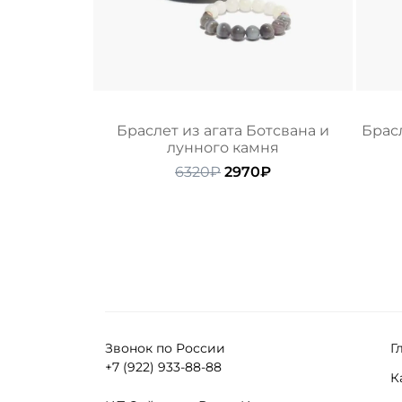
Браслет из агата Ботсвана и
Брасл
лунного камня
Первоначальная
Текущая
6320
₽
2970
₽
цена
цена:
составляла
2970₽.
6320₽.
Звонок по России
Г
+7 (922) 933-88-88
К