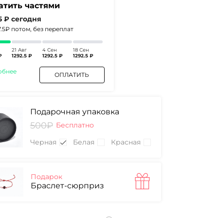
атить частями
5 ₽
сегодня
7.5₽
потом, без переплат
21 Авг
4 Сен
18 Сен
₽
1292.5 ₽
1292.5 ₽
1292.5 ₽
обнее
ОПЛАТИТЬ
Подарочная упаковка
500₽
Бесплатно
Черная
Белая
Красная
Подарок
Браслет-сюрприз