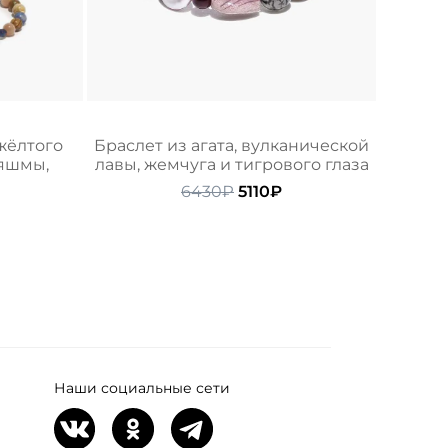
 жёлтого
Браслет из агата, вулканической
 яшмы,
лавы, жемчуга и тигрового глаза
Первоначальная
Текущая
6430
₽
5110
₽
начальная
Текущая
цена
цена:
цена:
составляла
5110₽.
ляла
3390₽.
6430₽.
Наши социальные сети