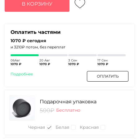
составляла
4280₽.
В КОРЗИНУ
5530₽.
Оплатить частями
1070 ₽
сегодня
и 3210₽
потом, без переплат
06Авг
20 Авг
3 Сен
17 Сен
1070 ₽
1070 ₽
1070 ₽
1070 ₽
Подробнее
ОПЛАТИТЬ
Подарочная упаковка
500₽
Бесплатно
Черная
Белая
Красная