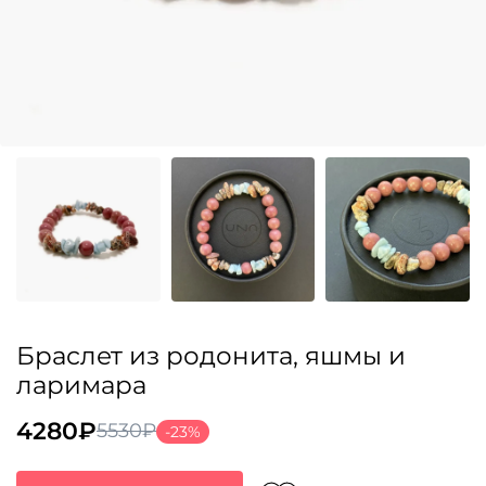
Браслет из родонита, яшмы и
ларимара
4280
₽
5530
₽
-23%
Первоначальная
Текущая
цена
цена: