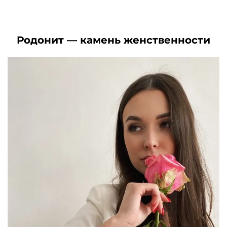
цена
цена:
составляла
2190₽.
составляла
2370₽.
3450₽.
3040₽.
Родонит — камень женственности