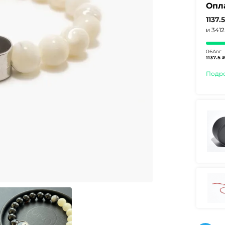
Опл
1137.
и 341
06Авг
1137.5 
Подр