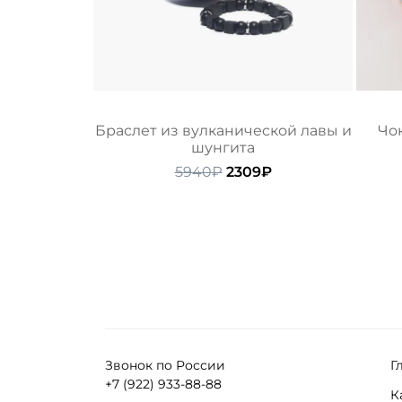
Браслет из вулканической лавы и
Чок
шунгита
Первоначальная
Текущая
5940
₽
2309
₽
цена
цена:
составляла
2309₽.
5940₽.
Звонок по России
Г
+7 (922) 933-88-88
К