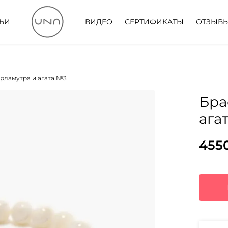
ТЬИ
ВИДЕО
СЕРТИФИКАТЫ
ОТЗЫВ
ерламутра и агата №3
Бра
ага
455
Пер
Тек
цен
цена
сос
455
589