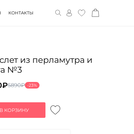
Ы
КОНТАКТЫ
слет из перламутра и
та №3
0
₽
5890
₽
-23%
воначальная
ущая
а
:
тавляла
0₽.
В КОРЗИНУ
0₽.