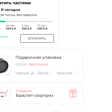
атить частями
5 ₽
сегодня
2.5₽
потом, без переплат
20 Авг
3 Сен
17 Сен
₽
1137.5 ₽
1137.5 ₽
1137.5 ₽
обнее
ОПЛАТИТЬ
Подарочная упаковка
500₽
Бесплатно
Черная
Белая
Красная
Подарок
Браслет-сюрприз