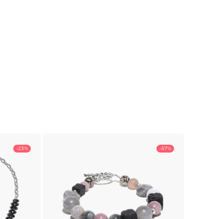
-23%
-57%