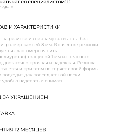
чать чат со специалистом
elegram
АВ И ХАРАКТЕРИСТИКИ
 на резинке из перламутра и агата без
и, размер камней 8 мм. В качестве резинки
уется эластомерная нить
полиуретан) толщиной 1 мм из цельного
, достаточно прочная и надежная. Резинка
тянется и при этом не теряет своей формы,
 подходит для повседневной носки,
 удобно надевать и снимать.
Д ЗА УКРАШЕНИЕМ
ТАВКА
НТИЯ 12 МЕСЯЦЕВ