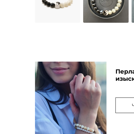
Перл
изыс