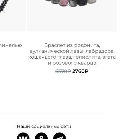
шпинелью
Браслет из родонита,
вулканической лавы, лабрадора,
ачальная
Текущая
кошачьего глаза, гелиолита, агата
ена:
и розового кварца
ляла
7090₽.
Первоначальная
Текущая
6370
₽
2760
₽
цена
цена:
составляла
2760₽.
6370₽.
Наши социальные сети