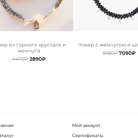
ер из горного хрусталя и
Чокер с жемчугом и 
жемчуга
Первон
9180
₽
7090
₽
Первоначальная
Текущая
цена
ц
4470
₽
2890
₽
цена
цена:
состав
составляла
2890₽.
9180₽.
4470₽.
лавная
Мой аккаунт
аталог
Сертификаты