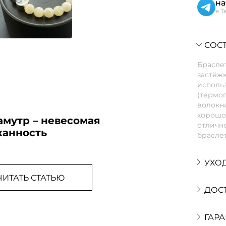
на
в T
СОСТ
Браслет
застёжк
использ
(термо
волокна
хорошо 
амутр – невесомая
отлично
канность
браслет
УХО
ЧИТАТЬ СТАТЬЮ
ДОС
ГАРА