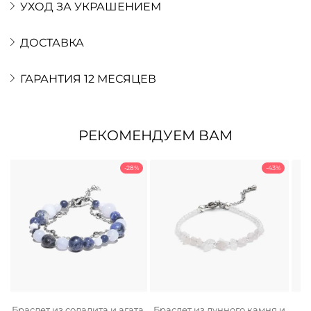
УХОД ЗА УКРАШЕНИЕМ
ДОСТАВКА
ГАРАНТИЯ 12 МЕСЯЦЕВ
РЕКОМЕНДУЕМ ВАМ
-28%
-43%
а
Браслет из содалита и агата
Браслет из лунного камня и