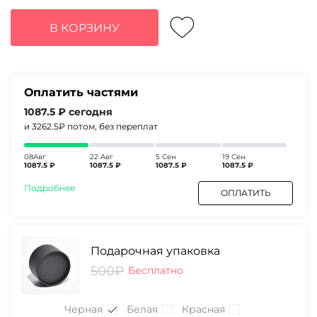
цена
цена:
составляла
4350₽.
В КОРЗИНУ
5620₽.
Оплатить частями
1087.5 ₽
сегодня
и 3262.5₽
потом, без переплат
08Авг
22 Авг
5 Сен
19 Сен
1087.5 ₽
1087.5 ₽
1087.5 ₽
1087.5 ₽
Подробнее
ОПЛАТИТЬ
Подарочная упаковка
500₽
Бесплатно
Черная
Белая
Красная