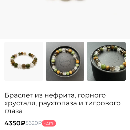
Браслет из нефрита, горного
хрусталя, раухтопаза и тигрового
глаза
4350
₽
5620
₽
-23%
Первоначальная
Текущая