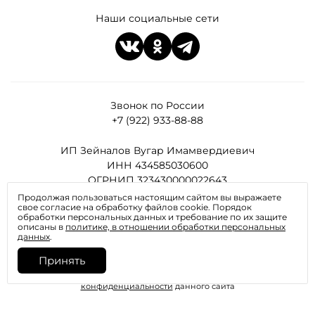
Наши социальные сети
Звонок по России
+7 (922) 933-88-88
ИП Зейналов Вугар Имамвердиевич
ИНН 434585030600
ОГРНИП 323430000022643
Продолжая пользоваться настоящим сайтом вы выражаете
свое согласие на обработку файлов cookie. Порядок
Все права защищены
обработки персональных данных и требование по их защите
описаны в
политике, в отношении обработки персональных
данных
.
Принять
Отправляя любую форму на сайте, вы соглашаетесь с
политикой
конфиденциальности
данного сайта