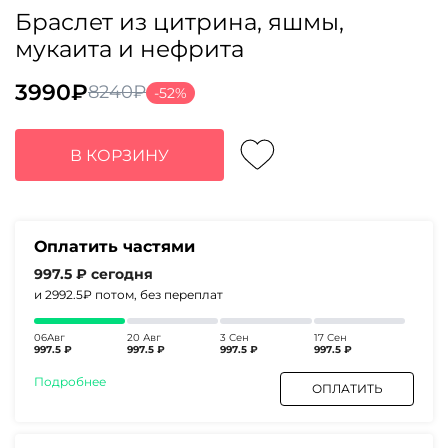
Браслет из цитрина, яшмы,
мукаита и нефрита
3990
₽
8240
₽
-52%
Первоначальная
Текущая
цена
цена:
составляла
3990₽.
В КОРЗИНУ
8240₽.
Оплатить частями
997.5 ₽
сегодня
и 2992.5₽
потом, без переплат
06Авг
20 Авг
3 Сен
17 Сен
997.5 ₽
997.5 ₽
997.5 ₽
997.5 ₽
Подробнее
ОПЛАТИТЬ