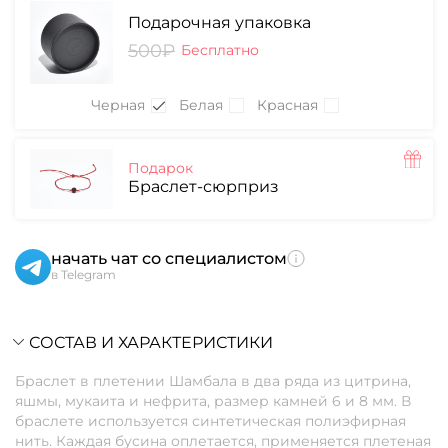
Подарочная упаковка
500₽
Бесплатно
Черная
Белая
Красная
Подарок
Браслет-сюрприз
начать чат со специалистом
в Telegram
СОСТАВ И ХАРАКТЕРИСТИКИ
Браслет в плетении Шамбала в два ряда из цитрина,
яшмы, мукаита и нефрита, размер камней 6 и 8 мм. В
браслете используется синтетическая полиэфирная
нить. Каждая бусина оплетается, применяется плетеная