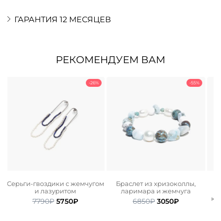
ГАРАНТИЯ 12 МЕСЯЦЕВ
РЕКОМЕНДУЕМ ВАМ
-26%
-55%
Серьги-гвоздики с жемчугом
Браслет из хризоколлы,
Б
и лазуритом
ларимара и жемчуга
ьная
ая
кв
Первоначальная
Текущая
Первоначальная
Текущая
7790
₽
5750
₽
6850
₽
3050
₽
цена
цена:
цена
цена:
составляла
5750₽.
составляла
3050₽.