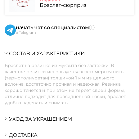
Браслет-сюрприз
начать чат со специалистом
в Telegram
СОСТАВ И ХАРАКТЕРИСТИКИ
Браслет на резинке из мукаита без застёжки. В
качестве резинки используется эластомерная нить
(термополиуретан) толщиной 1 мм из цельного
волокна, достаточно прочная и надежная. Резинка
хорошо тянется и при этом не теряет своей формы,
отлично подходит для повседневной носки, браслет
удобно надевать и снимать.
УХОД ЗА УКРАШЕНИЕМ
ДОСТАВКА