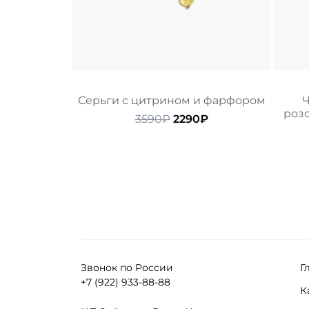
Серьги с цитрином и фарфором
Ч
розо
Первоначальная
Текущая
3590
₽
2290
₽
цена
цена:
составляла
2290₽.
3590₽.
Звонок по России
Г
+7 (922) 933-88-88
К