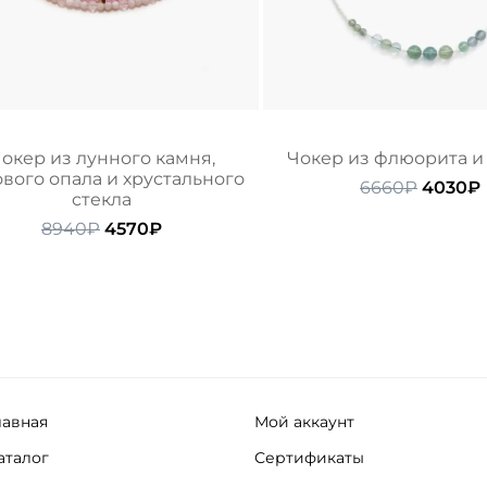
окер из лунного камня,
Чокер из флюорита и
вого опала и хрустального
Первон
6660
₽
4030
₽
стекла
цена
Первоначальная
Текущая
состав
8940
₽
4570
₽
цена
цена:
6660₽.
составляла
4570₽.
8940₽.
лавная
Мой аккаунт
аталог
Сертификаты