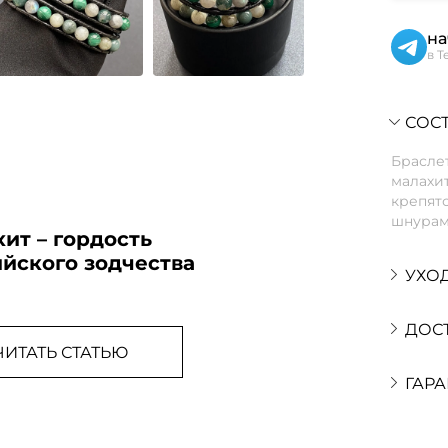
на
в T
СОСТ
Браслет
малахи
крепят
шнурам
ит – гордость
йского зодчества
УХО
ДОС
ЧИТАТЬ СТАТЬЮ
ГАРА