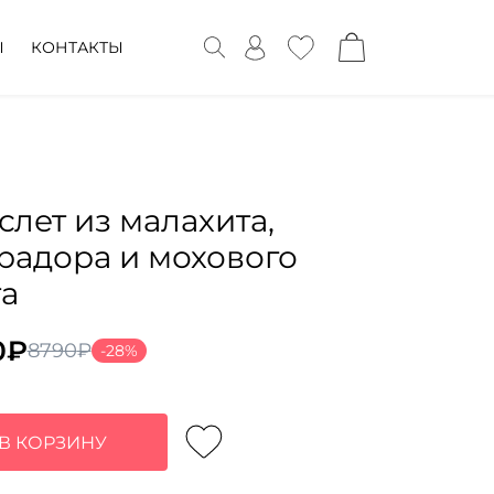
Ы
КОНТАКТЫ
слет из малахита,
радора и мохового
та
0
₽
8790
₽
-28%
воначальная
ущая
а
:
тавляла
0₽.
В КОРЗИНУ
0₽.