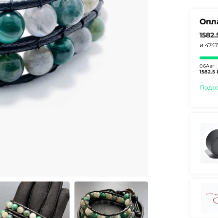
Опл
1582.
и 474
06Авг
1582.5 
Подр