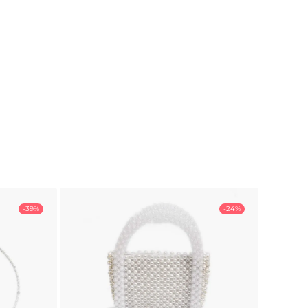
-39%
-24%