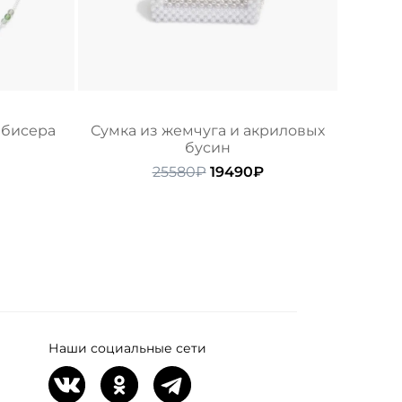
 бисера
Сумка из жемчуга и акриловых
бусин
ачальная
Текущая
цена:
Первоначальная
Текущая
25580
₽
19490
₽
ляла
4030₽.
цена
цена:
составляла
19490₽.
25580₽.
Наши социальные сети