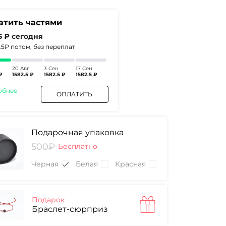
атить частями
5 ₽
сегодня
7.5₽
потом, без переплат
20 Авг
3 Сен
17 Сен
₽
1582.5 ₽
1582.5 ₽
1582.5 ₽
обнее
ОПЛАТИТЬ
Подарочная упаковка
500₽
Бесплатно
Черная
Белая
Красная
Подарок
Браслет-сюрприз