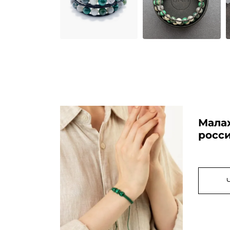
Малах
росси