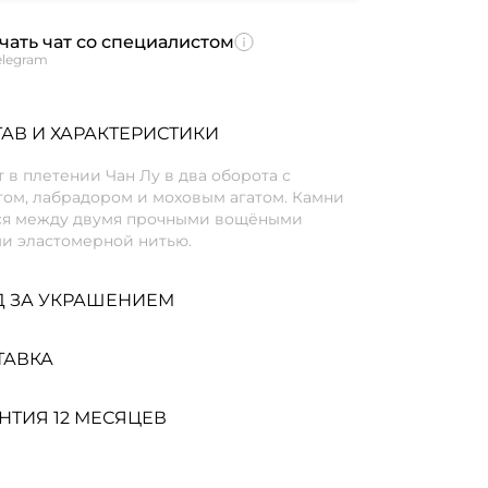
чать чат со специалистом
elegram
АВ И ХАРАКТЕРИСТИКИ
 в плетении Чан Лу в два оборота с
том, лабрадором и моховым агатом. Камни
ся между двумя прочными вощёными
и эластомерной нитью.
Д ЗА УКРАШЕНИЕМ
ТАВКА
НТИЯ 12 МЕСЯЦЕВ