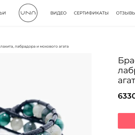
ТЬИ
ВИДЕО
СЕРТИФИКАТЫ
ОТЗЫВ
алахита, лабрадора и мохового агата
Бра
лаб
ага
633
Пер
Тек
цен
цена
сос
633
879