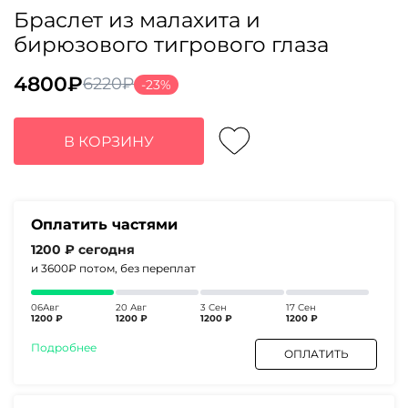
Браслет из малахита и
бирюзового тигрового глаза
4800
₽
6220
₽
-23%
Первоначальная
Текущая
цена
цена:
составляла
4800₽.
В КОРЗИНУ
6220₽.
Оплатить частями
1200 ₽
сегодня
и 3600₽
потом, без переплат
06Авг
20 Авг
3 Сен
17 Сен
1200 ₽
1200 ₽
1200 ₽
1200 ₽
Подробнее
ОПЛАТИТЬ