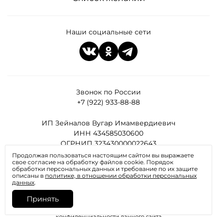
Наши социальные сети
Звонок по России
+7 (922) 933-88-88
ИП Зейналов Вугар Имамвердиевич
ИНН 434585030600
ОГРНИП 323430000022643
Продолжая пользоваться настоящим сайтом вы выражаете
свое согласие на обработку файлов cookie. Порядок
Все права защищены
обработки персональных данных и требование по их защите
описаны в
политике, в отношении обработки персональных
данных
.
Принять
Отправляя любую форму на сайте, вы соглашаетесь с
политикой
конфиденциальности
данного сайта