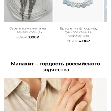
и
Серьги из жемчуга на
Браслет из флюорита,
швензах кольцах
лунного камня и
аквамарина
ьная
ая
Первоначальная
Текущая
5570
₽
3390
₽
Первоначальная
Текущая
цена
цена:
8070
₽
4190
₽
цена
цена:
.
составляла
3390₽.
составляла
4190₽.
5570₽.
8070₽.
Малахит – гордость российского
зодчества