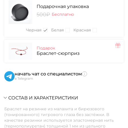
Подарочная упаковка
500₽
Бесплатно
Черная
Белая
Красная
Подарок
Браслет-сюрприз
начать чат со специалистом
в Telegram
СОСТАВ И ХАРАКТЕРИСТИКИ
Браслет на резинке из малахита и бирюзового
(тонированного) тигрового глаза без застёжки. В
качестве резинки используется эластомерная нить
(термополиуретан) толщиной 1 мм из цельного