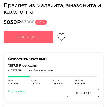
Браслет из малахита, амазонита и
кахолонга
5030
₽
6700
₽
-25%
Первоначальная
Текущая
цена
цена:
составляла
5030₽.
В КОРЗИНУ
6700₽.
Оплатить частями
1257.5 ₽
сегодня
и 3772.5₽
потом, без переплат
07Авг
21 Авг
4 Сен
18 Сен
1257.5 ₽
1257.5 ₽
1257.5 ₽
1257.5 ₽
Подробнее
ОПЛАТИТЬ