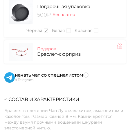
Подарочная упаковка
500₽
Бесплатно
Черная
Белая
Красная
Подарок
Браслет-сюрприз
начать чат со специалистом
в Telegram
СОСТАВ И ХАРАКТЕРИСТИКИ
Браслет в плетении Чан Лу c малахитом, амазонитом и
кахолонгом. Размер камней 8 мм. Камни крепятся
между двумя прочными вощёными шнурами
эластомерной нитью.