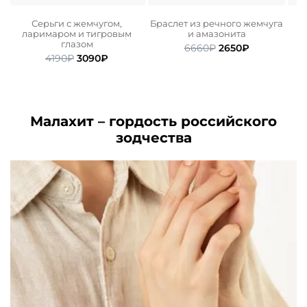
Серьги с жемчугом,
Браслет из речного жемчуга
Б
ларимаром и тигровым
и амазонита
глазом
ьная
ая
Первоначальная
Текущая
6660
₽
2650
₽
Первоначальная
Текущая
4190
₽
3090
₽
цена
цена:
цена
цена:
.
составляла
2650₽.
составляла
3090₽.
6660₽.
4190₽.
Малахит – гордость российского
зодчества