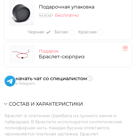
Подарочная упаковка
500₽
Бесплатно
Черная
Белая
Красная
Подарок
Браслет-сюрприз
начать чат со специалистом
в Telegram
СОСТАВ И ХАРАКТЕРИСТИКИ
Браслет в плетении Шамбала из лунного камня и
лабрадора. В браслете используется синтетическая
полиэфирная нить. Каждая бусина оплетается,
применяется плетеная застёжка. Браслет