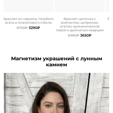
Браслет из чароита, голубого
Браслет-цепочка с
Бра
агата и опалитового стекла
аметистом, цитрином,
агатом, вулканической
ьная
ая
Первоначальная
Текущая
6720
₽
3290
₽
лавой и дымчатым кварцем
цена
цена:
Первоначальная
Текущая
6380
₽
3650
₽
составляла
3290₽.
цена
цена:
6720₽.
составляла
3650₽.
6380₽.
Магнетизм украшений с лунным
камнем