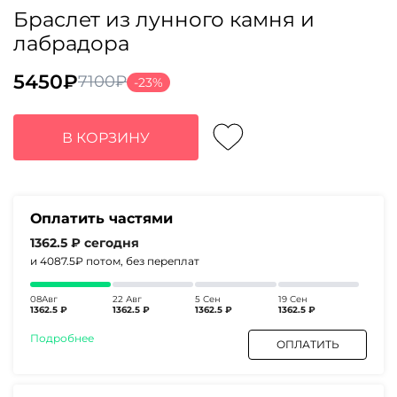
Браслет из лунного камня и
лабрадора
5450
₽
7100
₽
-23%
Первоначальная
Текущая
цена
цена:
составляла
5450₽.
В КОРЗИНУ
7100₽.
Оплатить частями
1362.5 ₽
сегодня
и 4087.5₽
потом, без переплат
08Авг
22 Авг
5 Сен
19 Сен
1362.5 ₽
1362.5 ₽
1362.5 ₽
1362.5 ₽
Подробнее
ОПЛАТИТЬ