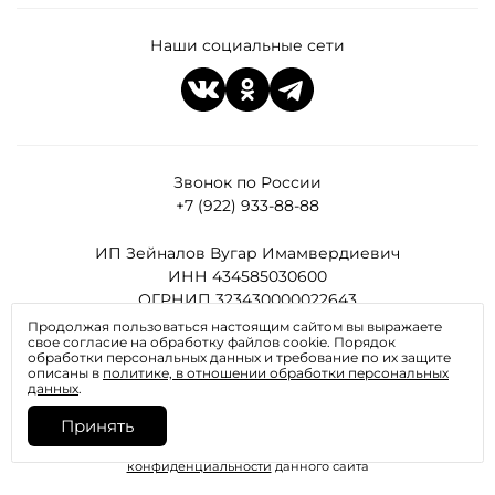
Наши социальные сети
Звонок по России
+7 (922) 933-88-88
ИП Зейналов Вугар Имамвердиевич
ИНН 434585030600
ОГРНИП 323430000022643
Продолжая пользоваться настоящим сайтом вы выражаете
свое согласие на обработку файлов cookie. Порядок
Все права защищены
обработки персональных данных и требование по их защите
описаны в
политике, в отношении обработки персональных
данных
.
Принять
Отправляя любую форму на сайте, вы соглашаетесь с
политикой
конфиденциальности
данного сайта