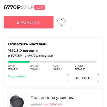
6770
₽
8710
₽
-22%
Первоначальная
Текущая
цена
цена:
составляла
6770₽.
В КОРЗИНУ
8710₽.
Оплатить частями
1692.5 ₽
сегодня
и 5077.5₽
потом, без переплат
10Авг
24 Авг
7 Сен
21 Сен
1692.5 ₽
1692.5 ₽
1692.5 ₽
1692.5 ₽
Подробнее
ОПЛАТИТЬ
Подарочная упаковка
500₽
Бесплатно