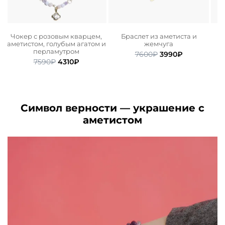
Чокер с розовым кварцем,
Браслет из аметиста и
а
аметистом, голубым агатом и
жемчуга
перламутром
ьная
ая
Первоначальная
Текущая
7600
₽
3990
₽
Первоначальная
Текущая
7590
₽
4310
₽
цена
цена:
цена
цена:
.
составляла
3990₽.
составляла
4310₽.
7600₽.
7590₽.
Символ верности — украшение с
аметистом