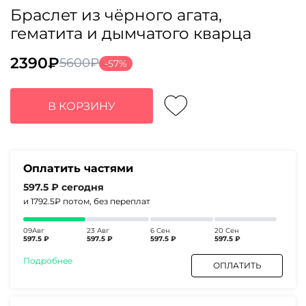
Браслет из чёрного агата,
гематита и дымчатого кварца
2390
₽
5600
₽
-57%
Первоначальная
Текущая
цена
цена:
составляла
2390₽.
В КОРЗИНУ
5600₽.
Оплатить частями
597.5 ₽
сегодня
и 1792.5₽
потом, без переплат
09Авг
23 Авг
6 Сен
20 Сен
597.5 ₽
597.5 ₽
597.5 ₽
597.5 ₽
Подробнее
ОПЛАТИТЬ