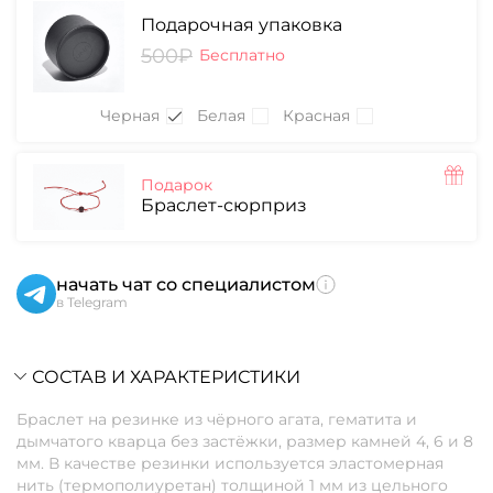
Подарочная упаковка
500₽
Бесплатно
Черная
Белая
Красная
Подарок
Браслет-сюрприз
начать чат со специалистом
в Telegram
СОСТАВ И ХАРАКТЕРИСТИКИ
Браслет на резинке из чёрного агата, гематита и
дымчатого кварца без застёжки, размер камней 4, 6 и 8
мм. В качестве резинки используется эластомерная
нить (термополиуретан) толщиной 1 мм из цельного