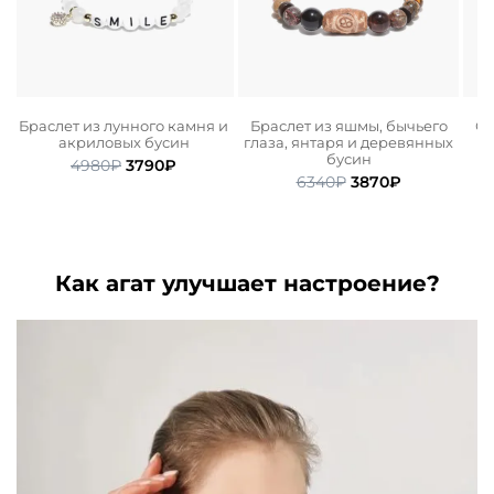
и
Браслет из лунного камня и
Браслет из яшмы, бычьего
Се
акриловых бусин
глаза, янтаря и деревянных
бусин
ьная
ая
Первоначальная
Текущая
4980
₽
3790
₽
Первоначальная
Текущая
цена
цена:
6340
₽
3870
₽
цена
цена:
.
составляла
3790₽.
составляла
3870₽.
4980₽.
6340₽.
Как агат улучшает настроение?