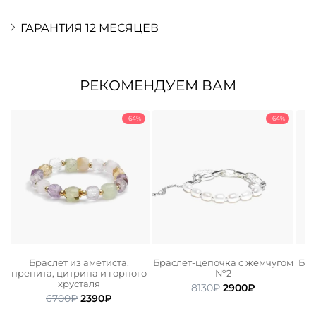
ГАРАНТИЯ 12 МЕСЯЦЕВ
РЕКОМЕНДУЕМ ВАМ
-64%
-64%
Браслет из аметиста,
Браслет-цепочка с жемчугом
Бра
пренита, цитрина и горного
№2
пе
хрусталя
а
ьная
ая
Первоначальная
Текущая
8130
₽
2900
₽
Первоначальная
Текущая
6700
₽
2390
₽
цена
цена:
цена
цена:
составляла
2900₽.