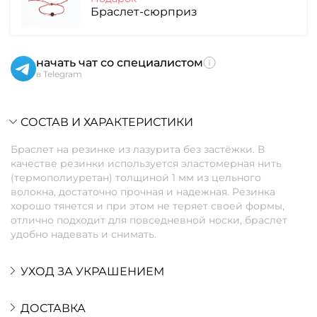
Браслет-сюрприз
начать чат со специалистом
в Telegram
СОСТАВ И ХАРАКТЕРИСТИКИ
Браслет на резинке из лазурита без застёжки. В
качестве резинки используется эластомерная нить
(термополиуретан) толщиной 1 мм из цельного
волокна, достаточно прочная и надежная. Резинка
хорошо тянется и при этом не теряет своей формы,
отлично подходит для повседневной носки, браслет
удобно надевать и снимать.
УХОД ЗА УКРАШЕНИЕМ
ДОСТАВКА