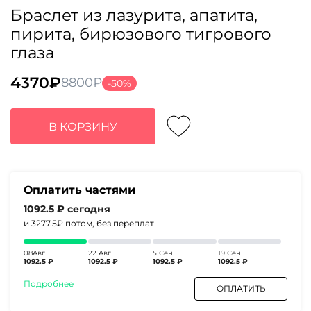
Браслет из лазурита, апатита,
пирита, бирюзового тигрового
глаза
4370
₽
8800
₽
-50%
Первоначальная
Текущая
цена
цена:
составляла
4370₽.
В КОРЗИНУ
8800₽.
Оплатить частями
1092.5 ₽
сегодня
и 3277.5₽
потом, без переплат
08Авг
22 Авг
5 Сен
19 Сен
1092.5 ₽
1092.5 ₽
1092.5 ₽
1092.5 ₽
Подробнее
ОПЛАТИТЬ