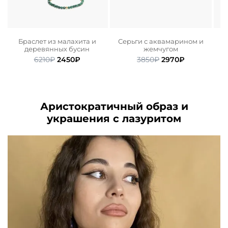
м
Браслет из малахита и
Серьги с аквамарином и
С
деревянных бусин
жемчугом
ьная
ая
Первоначальная
Текущая
Первоначальная
Текущая
6210
₽
2450
₽
3850
₽
2970
₽
цена
цена:
цена
цена:
.
составляла
2450₽.
составляла
2970₽.
6210₽.
3850₽.
Аристократичный образ и
украшения с лазуритом