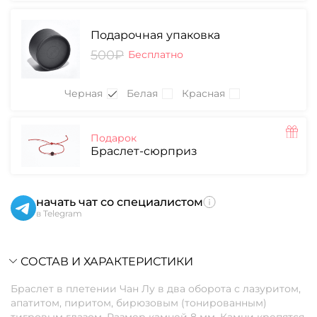
Подарочная упаковка
500₽
Бесплатно
Черная
Белая
Красная
Подарок
Браслет-сюрприз
начать чат со специалистом
в Telegram
СОСТАВ И ХАРАКТЕРИСТИКИ
Браслет в плетении Чан Лу в два оборота с лазуритом,
апатитом, пиритом, бирюзовым (тонированным)
тигровым глазом. Размер камней 8 мм. Камни крепятся