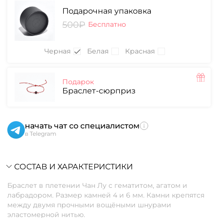
Подарочная упаковка
500₽
Бесплатно
Черная
Белая
Красная
Подарок
Браслет-сюрприз
начать чат со специалистом
в Telegram
СОСТАВ И ХАРАКТЕРИСТИКИ
Браслет в плетении Чан Лу с гематитом, агатом и
лабрадором. Размер камней 4 и 6 мм. Камни крепятся
между двумя прочными вощёными шнурами
эластомерной нитью.