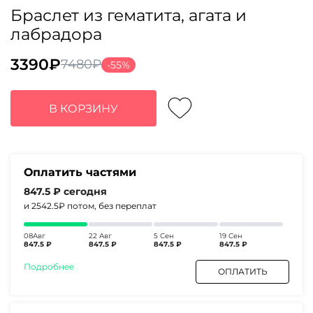
Браслет из гематита, агата и
лабрадора
3390
₽
7480
₽
-55%
Первоначальная
Текущая
цена
цена:
составляла
3390₽.
В КОРЗИНУ
7480₽.
Оплатить частями
847.5 ₽
сегодня
и 2542.5₽
потом, без переплат
08Авг
22 Авг
5 Сен
19 Сен
847.5 ₽
847.5 ₽
847.5 ₽
847.5 ₽
Подробнее
ОПЛАТИТЬ