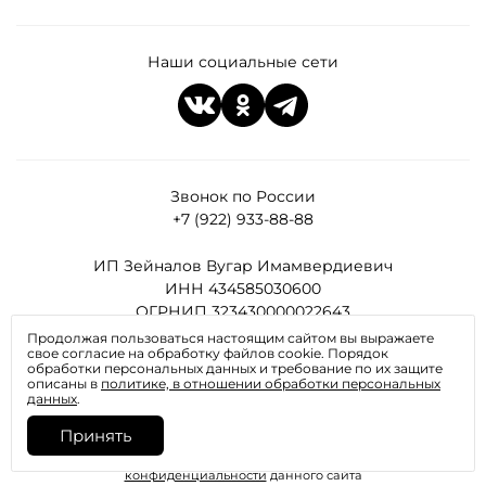
Наши социальные сети
Звонок по России
+7 (922) 933-88-88
ИП Зейналов Вугар Имамвердиевич
ИНН 434585030600
ОГРНИП 323430000022643
Продолжая пользоваться настоящим сайтом вы выражаете
свое согласие на обработку файлов cookie. Порядок
Все права защищены
обработки персональных данных и требование по их защите
описаны в
политике, в отношении обработки персональных
данных
.
Принять
Отправляя любую форму на сайте, вы соглашаетесь с
политикой
конфиденциальности
данного сайта