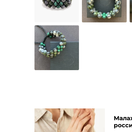
Малах
росси