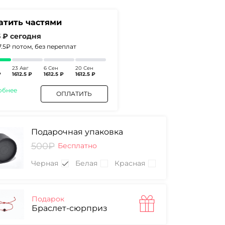
атить частями
5 ₽
сегодня
7.5₽
потом, без переплат
23 Авг
6 Сен
20 Сен
₽
1612.5 ₽
1612.5 ₽
1612.5 ₽
обнее
ОПЛАТИТЬ
Подарочная упаковка
500₽
Бесплатно
Черная
Белая
Красная
Подарок
Браслет-сюрприз