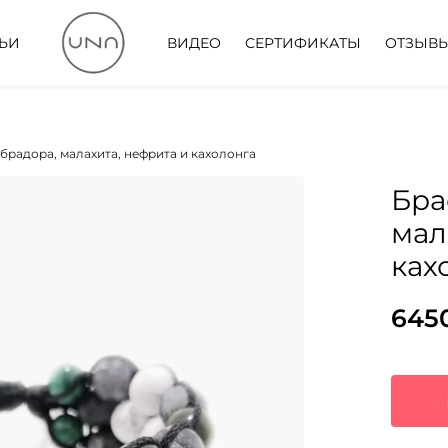
ТЬИ
ВИДЕО
СЕРТИФИКАТЫ
ОТЗЫВ
абрадора, малахита, нефрита и кахолонга
Бра
мал
ках
645
Пер
Тек
цен
цена
сос
645
8710