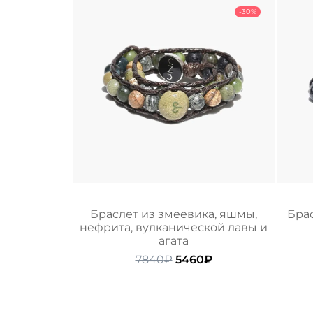
-30%
Браслет из змеевика, яшмы,
Брас
нефрита, вулканической лавы и
агата
Первоначальная
Текущая
7840
₽
5460
₽
цена
цена:
составляла
5460₽.
7840₽.