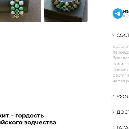
на
в T
СОСТ
Браслет
лабрадо
браслет
полиэфи
применя
растяги
через р
УХО
ДОС
ит – гордость
йского зодчества
ГАРА