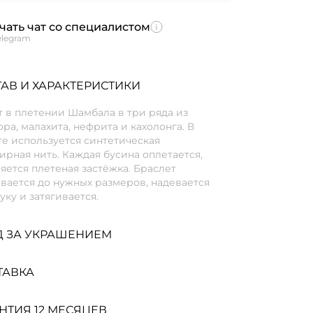
чать чат со специалистом
elegram
АВ И ХАРАКТЕРИСТИКИ
 в плетении Шамбала в три ряда из
ра, малахита, нефрита и кахолонга. В
е используется синтетическая
рная нить. Каждая бусина оплетается,
ется плетеная застёжка. Браслет
вается до нужных размеров, надевается
уку и затягивается.
Д ЗА УКРАШЕНИЕМ
ТАВКА
НТИЯ 12 МЕСЯЦЕВ