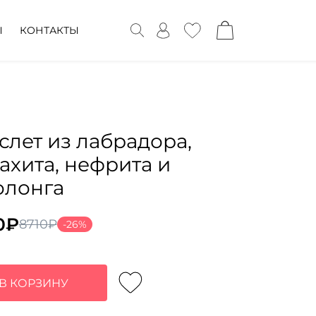
Ы
КОНТАКТЫ
слет из лабрадора,
ахита, нефрита и
олонга
0
₽
8710
₽
-26%
воначальная
ущая
а
:
тавляла
0₽.
В КОРЗИНУ
₽.