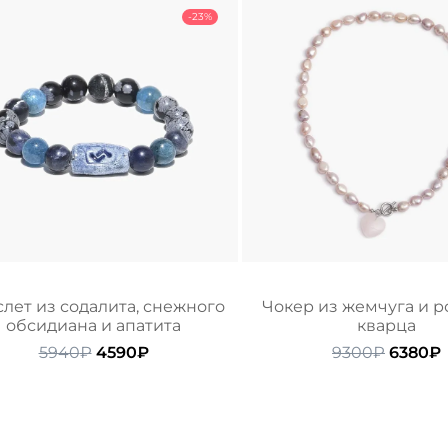
-23%
лет из содалита, снежного
Чокер из жемчуга и р
обсидиана и апатита
кварца
Первоначальная
Текущая
Перво
5940
₽
4590
₽
9300
₽
6380
₽
цена
цена:
цена
составляла
4590₽.
состав
5940₽.
9300₽.