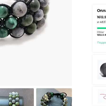
Опл
1612.
и 483
09Авг
1612.5 
Подр