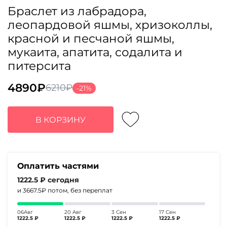
Браслет из лабрадора,
леопардовой яшмы, хризоколлы,
красной и песчаной яшмы,
мукаита, апатита, содалита и
питерсита
4890
₽
6210
₽
-21%
Первоначальная
Текущая
цена
цена:
составляла
4890₽.
В КОРЗИНУ
6210₽.
Оплатить частями
1222.5 ₽
сегодня
и 3667.5₽
потом, без переплат
06Авг
20 Авг
3 Сен
17 Сен
1222.5 ₽
1222.5 ₽
1222.5 ₽
1222.5 ₽