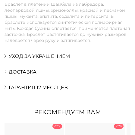
Браслет в плетении Шамбала из лабрадора,
леопардовой яшмы, хризоколлы, красной и песчаной
яшмы, мукаита, апатита, содалита и питерсита. В
браслете используется синтетическая полиэфирная
нить. Каждая бусина оплетается, применяется плетеная
застёжка. Браслет растягивается до нужных размеров,
надевается через руку и затягивается.
УХОД ЗА УКРАШЕНИЕМ
ДОСТАВКА
ГАРАНТИЯ 12 МЕСЯЦЕВ
РЕКОМЕНДУЕМ ВАМ
-23%
-57%