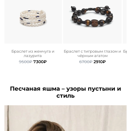
Браслет из жемчуга и
Браслет с тигровым глазом и
Бра
лазурита
чёрным агатом
ьная
ая
Первоначальная
Текущая
Первоначальная
Текущая
9500
₽
7300
₽
6700
₽
2910
₽
цена
цена:
цена
цена:
составляла
7300₽.
составляла
2910₽.
9500₽.
6700₽.
Песчаная яшма – узоры пустыни и
стиль