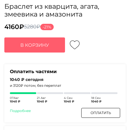
Браслет из кварцита, агата,
змеевика и амазонита
4160
₽
5280
₽
-21%
Первоначальная
Текущая
цена
цена:
составляла
4160₽.
В КОРЗИНУ
5280₽.
Оплатить частями
1040 ₽
сегодня
и 3120₽
потом, без переплат
07Авг
21 Авг
4 Сен
18 Сен
1040 ₽
1040 ₽
1040 ₽
1040 ₽
Подробнее
ОПЛАТИТЬ