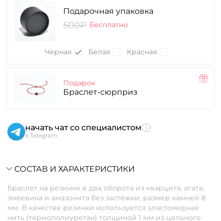
Подарочная упаковка
500₽
Бесплатно
Черная
Белая
Красная
Подарок
Браслет-сюрприз
начать чат со специалистом
в Telegram
СОСТАВ И ХАРАКТЕРИСТИКИ
Браслет на резинке в два оборота из кварцита, агата,
змеевика и амазонита без застёжки, размер камней 8
мм. В качестве резинки используется эластомерная
нить (термополиуретан) толщиной 1 мм из цельного