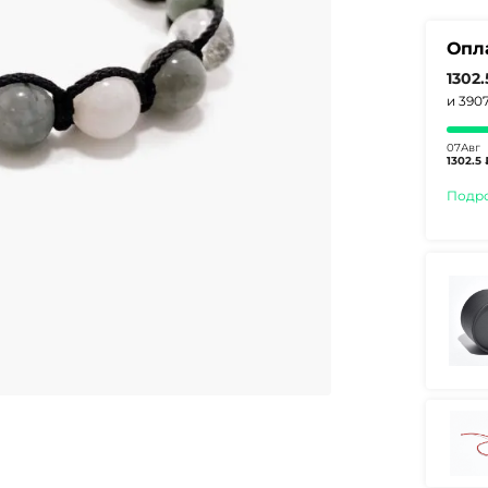
Опл
1302
и 390
07Авг
1302.5 
Подр