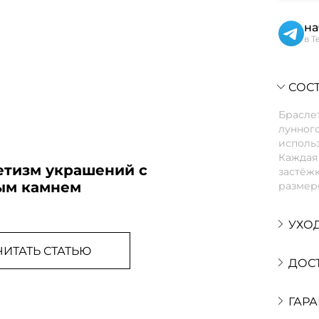
на
в T
СОСТ
Браслет
лунного
использ
Каждая 
етизм украшений с
застёжк
ым камнем
размеро
УХО
ЧИТАТЬ СТАТЬЮ
ДОС
ГАРА