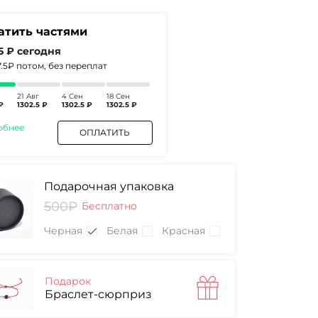
атить частями
.5 ₽
сегодня
7.5₽
потом, без переплат
21 Авг
4 Сен
18 Сен
₽
1302.5 ₽
1302.5 ₽
1302.5 ₽
обнее
ОПЛАТИТЬ
Подарочная упаковка
500₽
Бесплатно
Черная
Белая
Красная
Подарок
Браслет-сюрприз