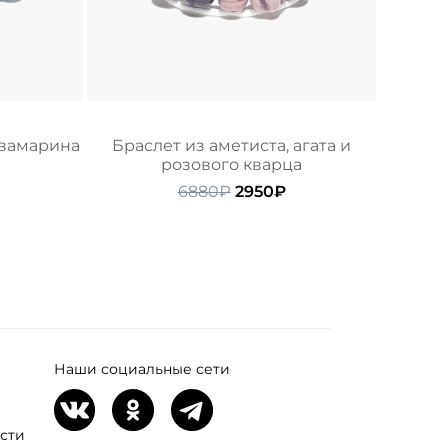
квамарина
Браслет из аметиста, агата и
розового кварца
начальная
Текущая
Первоначальная
Текущая
6880
₽
2950
₽
цена:
цена
цена:
ляла
4780₽.
составляла
2950₽.
6880₽.
Наши социальные сети
сти