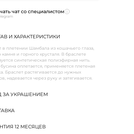
чать чат со специалистом
elegram
АВ И ХАРАКТЕРИСТИКИ
 в плетении Шамбала из кошачьего глаза,
 камня и горного хрусталя. В браслете
уется синтетическая полиэфирная нить.
бусина оплетается, применяется плетеная
а. Браслет растягивается до нужных
в, надевается через руку и затягивается.
Д ЗА УКРАШЕНИЕМ
ТАВКА
НТИЯ 12 МЕСЯЦЕВ