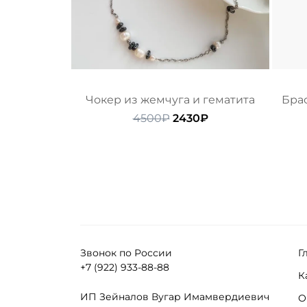
Чокер из жемчуга и гематита
Брас
Первоначальная
Текущая
4500
₽
2430
₽
цена
цена:
составляла
2430₽.
4500₽.
Звонок по России
Г
+7 (922) 933-88-88
К
ИП Зейналов Вугар Имамвердиевич
О