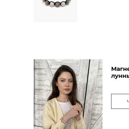
Магн
лунн