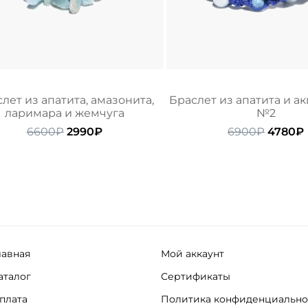
лет из апатита, амазонита,
Браслет из апатита и а
ларимара и жемчуга
№2
Первоначальная
Текущая
Перво
6600
₽
2990
₽
6900
₽
4780
₽
цена
цена:
цена
составляла
2990₽.
состав
6600₽.
6900₽.
лавная
Мой аккаунт
аталог
Сертификаты
плата
Политика конфиденциально