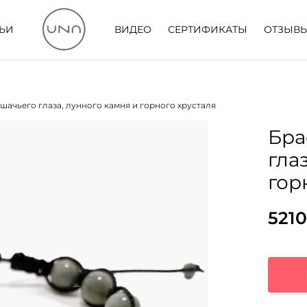
ТЬИ
ВИДЕО
СЕРТИФИКАТЫ
ОТЗЫВ
ошачьего глаза, лунного камня и горного хрусталя
Бра
гла
гор
5210
Пер
Тек
цен
цена
сос
5210
686