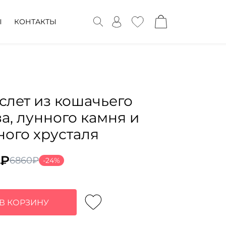
Ы
КОНТАКТЫ
слет из кошачьего
за, лунного камня и
ного хрусталя
₽
6860
₽
-24%
воначальная
ущая
а
:
тавляла
₽.
В КОРЗИНУ
0₽.