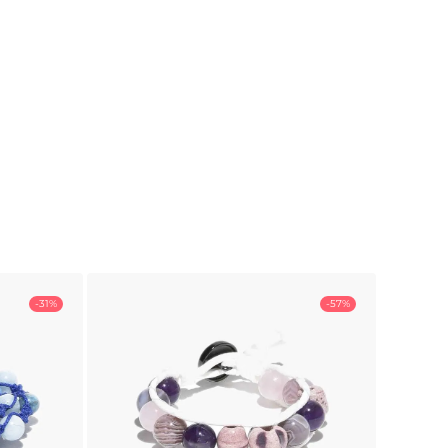
-31%
-57%