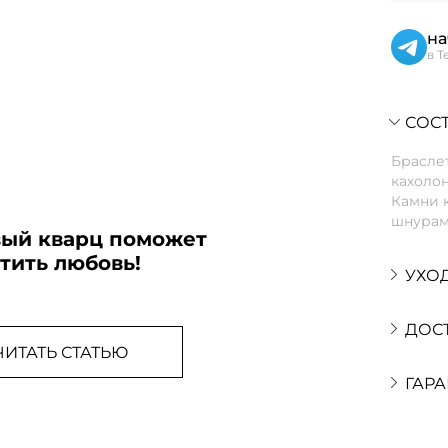
на
в T
СОСТ
Браслет
кахолон
Камни 
шнурам
вый кварц поможет
тить любовь!
УХО
ДОС
ЧИТАТЬ СТАТЬЮ
ГАРА