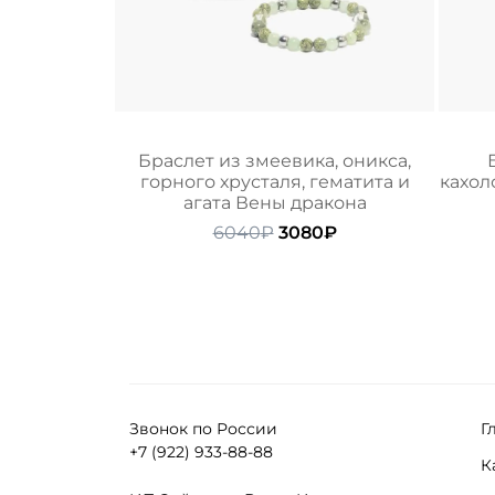
Браслет из змеевика, оникса,
горного хрусталя, гематита и
кахол
агата Вены дракона
Первоначальная
Текущая
6040
₽
3080
₽
цена
цена:
составляла
3080₽.
6040₽.
Звонок по России
Г
+7 (922) 933-88-88
К