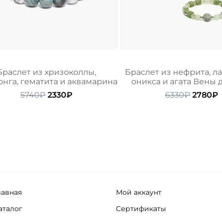
Браслет из хризоколлы,
Браслет из нефрита, л
онга, гематита и аквамарина
оникса и агата Вены 
Первоначальная
Текущая
Первон
5740
₽
2330
₽
6330
₽
2780
₽
цена
цена:
цена
ц
составляла
2330₽.
состав
2
5740₽.
6330₽.
лавная
Мой аккаунт
аталог
Сертификаты