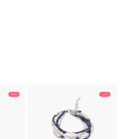
-56%
-25%