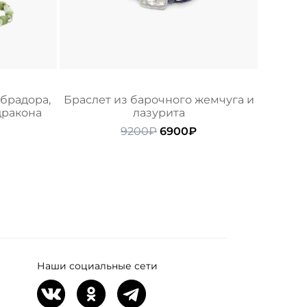
абрадора,
Браслет из барочного жемчуга и
дракона
лазурита
ачальная
Текущая
Первоначальная
Текущая
9200
₽
6900
₽
ена:
цена
цена:
ляла
780₽.
составляла
6900₽.
9200₽.
Наши социальные сети