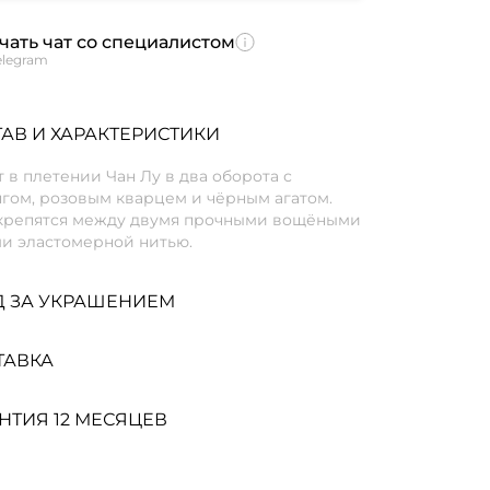
чать чат со специалистом
elegram
АВ И ХАРАКТЕРИСТИКИ
 в плетении Чан Лу в два оборота с
гом, розовым кварцем и чёрным агатом.
крепятся между двумя прочными вощёными
и эластомерной нитью.
Д ЗА УКРАШЕНИЕМ
ТАВКА
НТИЯ 12 МЕСЯЦЕВ