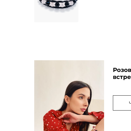
Розо
встре