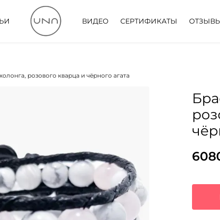
ТЬИ
ВИДЕО
СЕРТИФИКАТЫ
ОТЗЫВ
холонга, розового кварца и чёрного агата
Бра
роз
чёр
608
Пер
Тек
цен
цена
сос
608
867