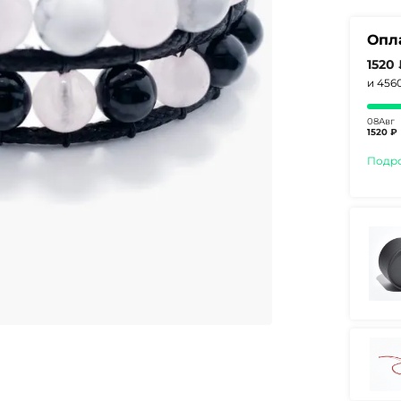
Опл
1520
и 456
08Авг
1520 ₽
Подр