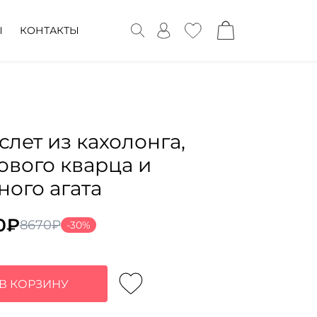
Ы
КОНТАКТЫ
слет из кахолонга,
ового кварца и
ного агата
0
₽
8670
₽
-30%
воначальная
ущая
а
:
тавляла
0₽.
В КОРЗИНУ
0₽.