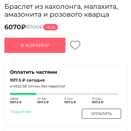
Браслет из кахолонга, малахита,
амазонита и розового кварца
6070
₽
8700
₽
-30%
Первоначальная
Текущая
цена
цена:
составляла
6070₽.
В КОРЗИНУ
8700₽.
Оплатить частями
1517.5 ₽
сегодня
и 4552.5₽
потом, без переплат
08Авг
22 Авг
5 Сен
19 Сен
1517.5 ₽
1517.5 ₽
1517.5 ₽
1517.5 ₽
Подробнее
ОПЛАТИТЬ