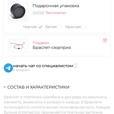
Подарочная упаковка
500₽
Бесплатно
Черная
Белая
Красная
Подарок
Браслет-сюрприз
начать чат со специалистом
в Telegram
СОСТАВ И ХАРАКТЕРИСТИКИ
Браслет в плетении Шамбала в два ряда из кахолонга,
малахита, амазонита и розового кварца. В браслете
используется синтетическая полиэфирная нить. Каждая
бусина оплетается, применяется плетеная застёжка.