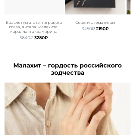
 с
Браслет из агата, тигрового
Серьги с гематитом
глаза, янтаря, малахита,
Первоначальная
Текущая
3450
₽
2190
₽
коралла и аквамарина
ьная
ая
цена
цена:
Первоначальная
Текущая
5840
₽
3280
₽
составляла
2190₽.
цена
цена:
.
3450₽.
составляла
3280₽.
5840₽.
Малахит – гордость российского
зодчества