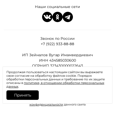
Наши социальные сети
Звонок по России
+7 (922) 933-88-88
ИП Зейналов Вугар Имамвердиевич
ИНН 434585030600
ОГРНИП 323430000022643
Продолжая пользоваться настоящим сайтом вы выражаете
свое согласие на обработку файлов cookie. Порядок
Все права защищены
обработки персональных данных и требование по их защите
описаны в
политике, в отношении обработки персональных
данных
.
Принять
Отправляя любую форму на сайте, вы соглашаетесь с
политикой
конфиденциальности
данного сайта