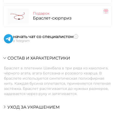
Подарок
Браслет-сюрприз
начать чат со специалистом
в Telegram
СОСТАВ И ХАРАКТЕРИСТИКИ
Браслет в плетении Шамбала в три ряда из кахолонга,
чёрного агата, агата Ботсвана и розового кварца. В
браслете используется синтетическая полиэфирная
нить. Каждая бусина оплетается, применяется плетеная
застёжка. Браслет растягивается до нужных размеров,
надевается через руку и затягивается.
УХОД ЗА УКРАШЕНИЕМ