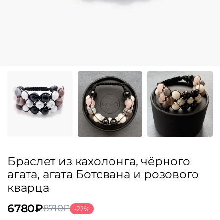
Браслет из кахолонга, чёрного
агата, агата Ботсвана и розового
кварца
6780
₽
8710
₽
-22%
Первоначальная
Текущая