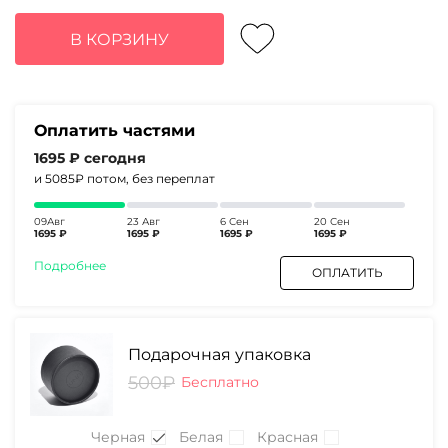
цена
цена:
составляла
6780₽.
В КОРЗИНУ
8710₽.
Оплатить частями
1695 ₽
сегодня
и 5085₽
потом, без переплат
09Авг
23 Авг
6 Сен
20 Сен
1695 ₽
1695 ₽
1695 ₽
1695 ₽
Подробнее
ОПЛАТИТЬ
Подарочная упаковка
500₽
Бесплатно
Черная
Белая
Красная