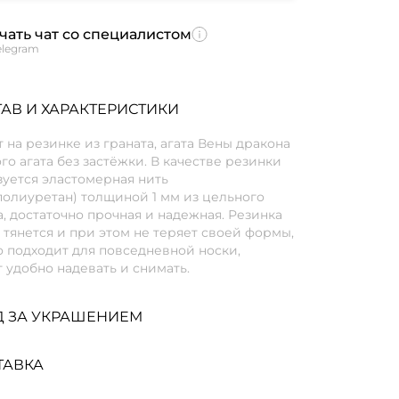
чать чат со специалистом
elegram
АВ И ХАРАКТЕРИСТИКИ
 на резинке из граната, агата Вены дракона
го агата без застёжки. В качестве резинки
уется эластомерная нить
полиуретан) толщиной 1 мм из цельного
, достаточно прочная и надежная. Резинка
тянется и при этом не теряет своей формы,
 подходит для повседневной носки,
 удобно надевать и снимать.
Д ЗА УКРАШЕНИЕМ
ТАВКА