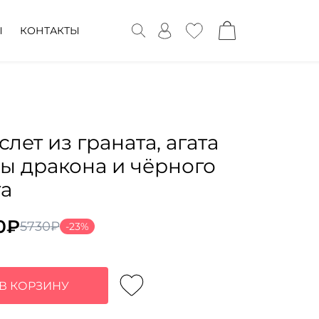
Ы
КОНТАКТЫ
слет из граната, агата
ы дракона и чёрного
та
0
₽
5730
₽
-23%
воначальная
ущая
а
:
тавляла
0₽.
В КОРЗИНУ
₽.