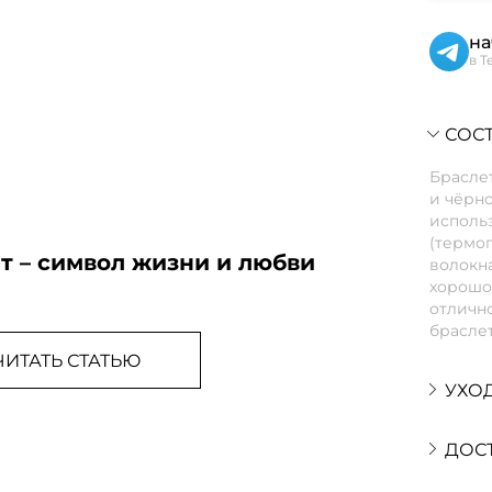
на
в T
СОСТ
Браслет
и чёрно
использ
(термо
т – символ жизни и любви
волокна
хорошо 
отлично
браслет
ЧИТАТЬ СТАТЬЮ
УХО
ДОС