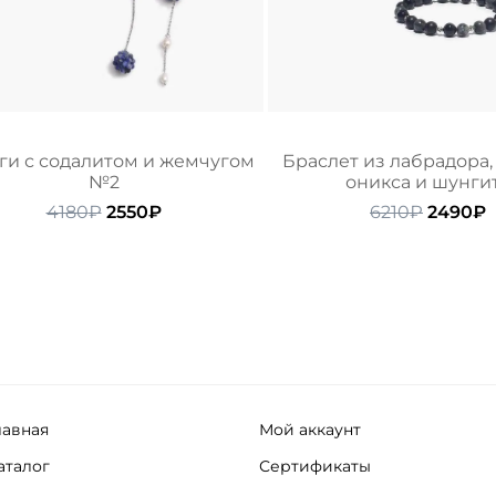
ги с содалитом и жемчугом
Браслет из лабрадора,
№2
оникса и шунги
Первоначальная
Текущая
Первон
Т
4180
₽
2550
₽
6210
₽
2490
₽
цена
цена:
цена
ц
составляла
2550₽.
состав
2
4180₽.
6210₽.
лавная
Мой аккаунт
аталог
Сертификаты