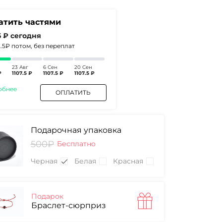
атить частями
5 ₽
сегодня
2.5₽
потом, без переплат
23 Авг
6 Сен
20 Сен
₽
1107.5 ₽
1107.5 ₽
1107.5 ₽
обнее
ОПЛАТИТЬ
Подарочная упаковка
500₽
Бесплатно
Черная
Белая
Красная
Подарок
Браслет-сюрприз