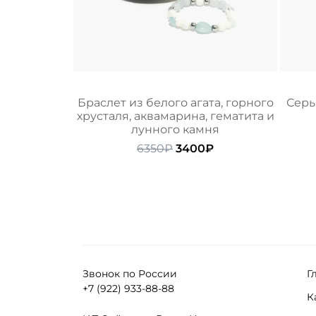
Браслет из белого агата, горного
Серь
хрусталя, аквамарина, гематита и
лунного камня
Первоначальная
Текущая
6350
₽
3400
₽
цена
цена:
составляла
3400₽.
6350₽.
Звонок по России
Г
+7 (922) 933-88-88
К