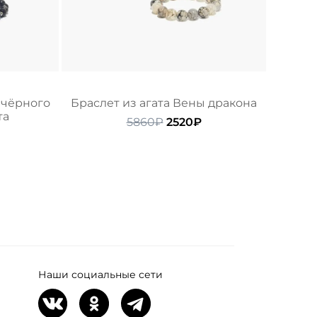
 чёрного
Браслет из агата Вены дракона
та
Первоначальная
Текущая
5860
₽
2520
₽
ачальная
екущая
цена
цена:
ена:
составляла
2520₽.
ляла
490₽.
5860₽.
Наши социальные сети