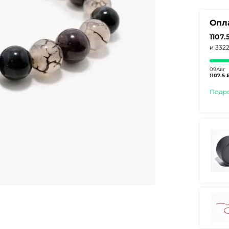
Опл
1107.
и 332
09Авг
1107.5 
Подр