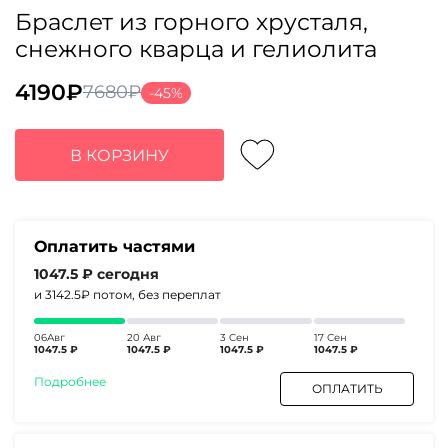
Браслет из горного хрусталя,
снежного кварца и гелиолита
4190
₽
7680
₽
-45%
Первоначальная
Текущая
цена
цена:
составляла
4190₽.
В КОРЗИНУ
7680₽.
Оплатить частями
1047.5 ₽
сегодня
и 3142.5₽
потом, без переплат
06Авг
20 Авг
3 Сен
17 Сен
1047.5 ₽
1047.5 ₽
1047.5 ₽
1047.5 ₽
Подробнее
ОПЛАТИТЬ