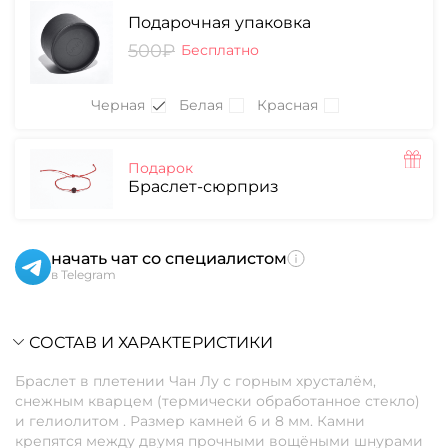
Подарочная упаковка
500₽
Бесплатно
Черная
Белая
Красная
Подарок
Браслет-сюрприз
начать чат со специалистом
в Telegram
СОСТАВ И ХАРАКТЕРИСТИКИ
Браслет в плетении Чан Лу с горным хрусталём,
снежным кварцем (термически обработанное стекло)
и гелиолитом . Размер камней 6 и 8 мм. Камни
крепятся между двумя прочными вощёными шнурами