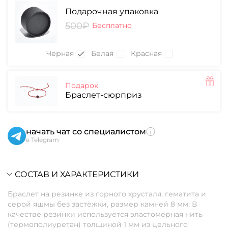
Подарочная упаковка
500₽
Бесплатно
Черная
Белая
Красная
Подарок
Браслет-сюрприз
начать чат со специалистом
в Telegram
СОСТАВ И ХАРАКТЕРИСТИКИ
Браслет на резинке из горного хрусталя, гематита и
серой яшмы без застёжки, размер камней 8 мм. В
качестве резинки используется эластомерная нить
(термополиуретан) толщиной 1 мм из цельного