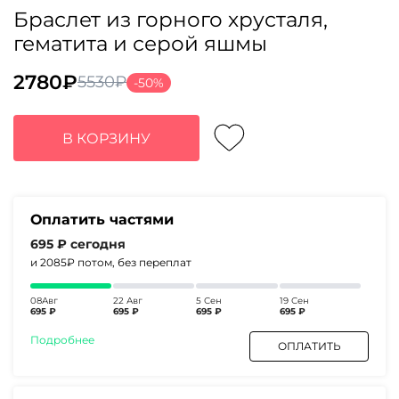
Браслет из горного хрусталя,
гематита и серой яшмы
2780
₽
5530
₽
-50%
Первоначальная
Текущая
цена
цена:
составляла
2780₽.
В КОРЗИНУ
5530₽.
Оплатить частями
695 ₽
сегодня
и 2085₽
потом, без переплат
08Авг
22 Авг
5 Сен
19 Сен
695 ₽
695 ₽
695 ₽
695 ₽
Подробнее
ОПЛАТИТЬ