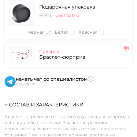
Подарочная упаковка
500₽
Бесплатно
Черная
Белая
Красная
Подарок
Браслет-сюрприз
начать чат со специалистом
в Telegram
СОСТАВ И ХАРАКТЕРИСТИКИ
Браслет на резинке из горного хрусталя, аквамарина и
лабрадора без застёжки. В качестве резинки
используется эластомерная нить (термополиуретан)
толщиной 1 мм из цельного волокна, достаточно