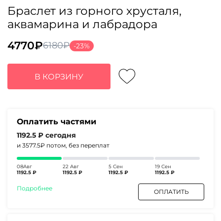
Браслет из горного хрусталя,
аквамарина и лабрадора
4770
₽
6180
₽
-23%
Первоначальная
Текущая
цена
цена:
составляла
4770₽.
В КОРЗИНУ
6180₽.
Оплатить частями
1192.5 ₽
сегодня
и 3577.5₽
потом, без переплат
08Авг
22 Авг
5 Сен
19 Сен
1192.5 ₽
1192.5 ₽
1192.5 ₽
1192.5 ₽
Подробнее
ОПЛАТИТЬ