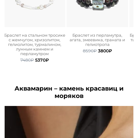
Браслет на стальном тросике
Браслет из перламутра,
Бра
с жемчугом, хризолитом,
агата, змеевика, граната и
тиг
гелиолитом, турмалином,
гелиотропа
лунным камнем и
Первоначальная
Текущая
8590
₽
3800
₽
перламутром
ьная
ая
цена
цена:
Первоначальная
Текущая
7480
₽
5370
₽
составляла
3800₽.
цена
цена:
.
8590₽.
составляла
5370₽.
7480₽.
Аквамарин – камень красавиц и
моряков