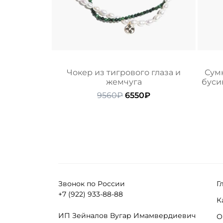
Чокер из тигрового глаза и
Сумк
жемчуга
буси
Первоначальная
Текущая
9560
₽
6550
₽
цена
цена:
составляла
6550₽.
9560₽.
Звонок по России
Г
+7 (922) 933-88-88
К
ИП Зейналов Вугар Имамвердиевич
О