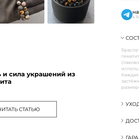
на
в T
СОСТ
Браслет
гематит
(лавово
использ
 и сила украшений из
Каждая 
тита
застёжк
размеро
УХО
ЧИТАТЬ СТАТЬЮ
ДОС
ГАРА