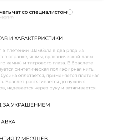
чать чат со специалистом
elegram
АВ И ХАРАКТЕРИСТИКИ
 в плетении Шамбала в два ряда из
а в огранке, яшмы, вулканической лавы
го камня) и тигрового глаза. В браслете
уется синтетическая полиэфирная нить.
бусина оплетается, применяется плетеная
а. Браслет растягивается до нужных
в, надевается через руку и затягивается.
Д ЗА УКРАШЕНИЕМ
ТАВКА
НТИЯ 12 МЕСЯЦЕВ