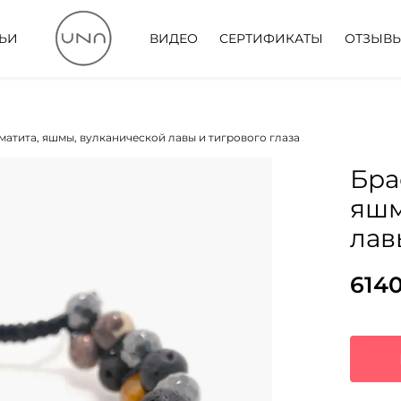
ТЬИ
ВИДЕО
СЕРТИФИКАТЫ
ОТЗЫВ
ематита, яшмы, вулканической лавы и тигрового глаза
Бра
яшм
лав
614
Пер
Тек
цен
цена
сос
6140
867