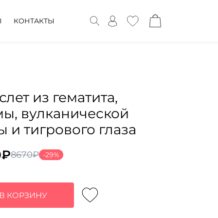
Ы
КОНТАКТЫ
слет из гематита,
ы, вулканической
ы и тигрового глаза
0
₽
8670
₽
-29%
воначальная
ущая
а
:
тавляла
₽.
В КОРЗИНУ
0₽.