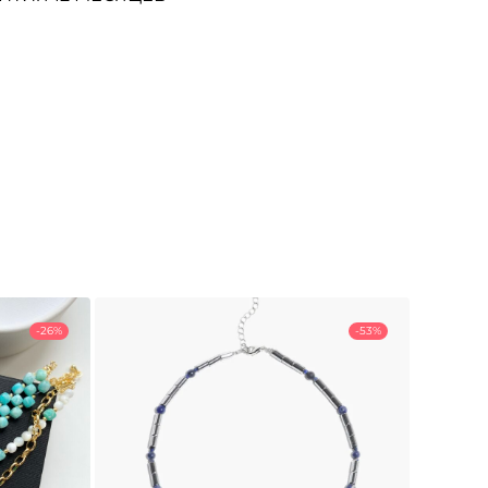
-26%
-53%