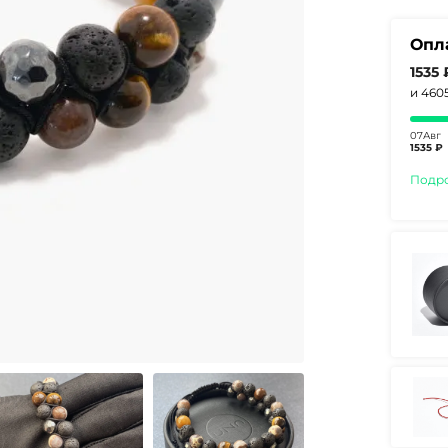
Опл
1535
и 460
07Авг
1535 ₽
Подр