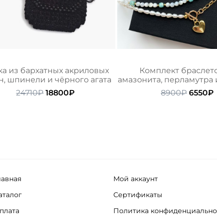
а из бархатных акриловых
Комплект браслето
н, шпинели и чёрного агата
амазонита, перламутра 
Первоначальная
Текущая
Перво
24710
₽
18800
₽
8900
₽
6550
₽
цена
цена:
цена
составляла
18800₽.
состав
24710₽.
8900₽.
лавная
Мой аккаунт
аталог
Сертификаты
плата
Политика конфиденциально