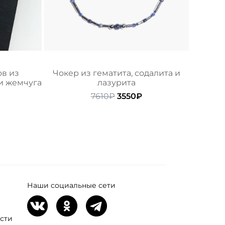
в из
Чокер из гематита, содалита и
и жемчуга
лазурита
начальная
Текущая
Первоначальная
Текущая
7610
₽
3550
₽
цена:
цена
цена:
ляла
6550₽.
составляла
3550₽.
7610₽.
Наши социальные сети
сти