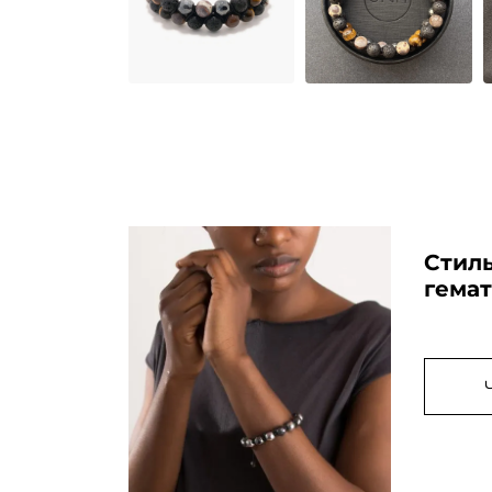
Стиль
гема