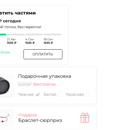
атить частями
 ₽
сегодня
5₽
потом, без переплат
21 Авг
4 Сен
18 Сен
1535 ₽
1535 ₽
1535 ₽
обнее
ОПЛАТИТЬ
Подарочная упаковка
500₽
Бесплатно
Черная
Белая
Красная
Подарок
Браслет-сюрприз