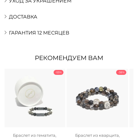
УХОД ЗА УКРАШЕНИЕМ
ДОСТАВКА
ГАРАНТИЯ 12 МЕСЯЦЕВ
РЕКОМЕНДУЕМ ВАМ
-55%
-38%
ой
Браслет из гематита,
Браслет из кварцита,
Ч