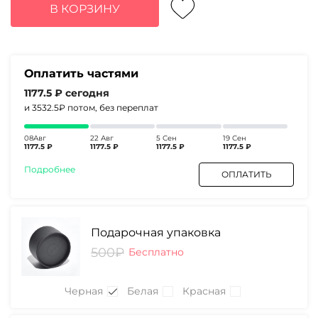
составляла
4710₽.
В КОРЗИНУ
6100₽.
Оплатить частями
1177.5 ₽
сегодня
и 3532.5₽
потом, без переплат
08Авг
22 Авг
5 Сен
19 Сен
1177.5 ₽
1177.5 ₽
1177.5 ₽
1177.5 ₽
Подробнее
ОПЛАТИТЬ
Подарочная упаковка
500₽
Бесплатно
Черная
Белая
Красная