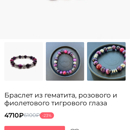
Браслет из гематита, розового и
фиолетового тигрового глаза
4710
₽
6100
₽
-23%
Первоначальная
Текущая
цена
цена: