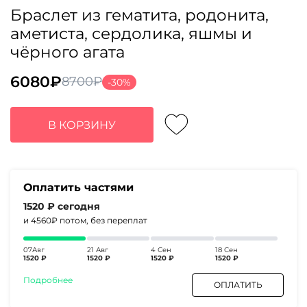
Браслет из гематита, родонита,
аметиста, сердолика, яшмы и
чёрного агата
6080
₽
8700
₽
-30%
Первоначальная
Текущая
цена
цена:
составляла
6080₽.
В КОРЗИНУ
8700₽.
Оплатить частями
1520 ₽
сегодня
и 4560₽
потом, без переплат
07Авг
21 Авг
4 Сен
18 Сен
1520 ₽
1520 ₽
1520 ₽
1520 ₽
Подробнее
ОПЛАТИТЬ