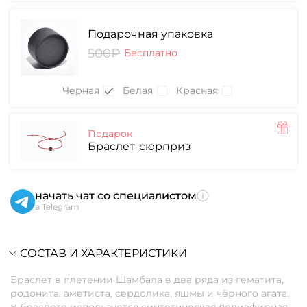
Подарочная упаковка
500₽
Бесплатно
Черная
Белая
Красная
Подарок
Браслет-сюрприз
начать чат со специалистом
в Telegram
СОСТАВ И ХАРАКТЕРИСТИКИ
Браслет в плетении Шамбала в два ряда из гематита,
родонита, аметиста, сердолика, яшмы и чёрного агата.
В браслете используется синтетическая полиэфирная