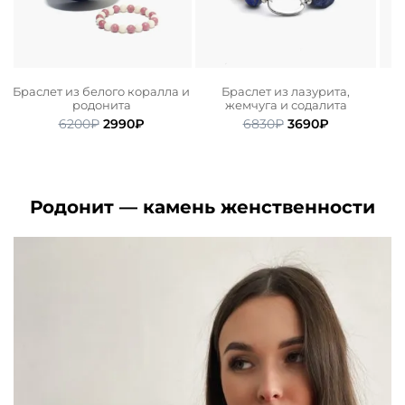
Браслет из белого коралла и
Браслет из лазурита,
родонита
жемчуга и содалита
ьная
ая
Первоначальная
Текущая
Первоначальная
Текущая
6200
₽
2990
₽
6830
₽
3690
₽
цена
цена:
цена
цена:
составляла
2990₽.
составляла
3690₽.
6200₽.
6830₽.
Родонит — камень женственности