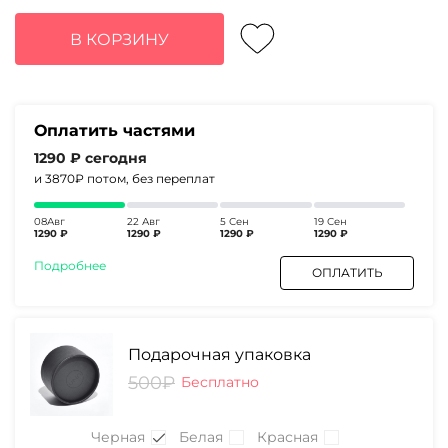
цена
цена:
составляла
5160₽.
В КОРЗИНУ
6710₽.
Оплатить частями
1290 ₽
сегодня
и 3870₽
потом, без переплат
08Авг
22 Авг
5 Сен
19 Сен
1290 ₽
1290 ₽
1290 ₽
1290 ₽
Подробнее
ОПЛАТИТЬ
Подарочная упаковка
500₽
Бесплатно
Черная
Белая
Красная