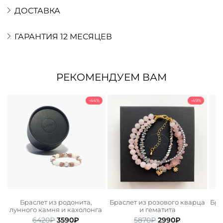
ДОСТАВКА
ГАРАНТИЯ 12 МЕСЯЦЕВ
РЕКОМЕНДУЕМ ВАМ
-44%
-49%
Браслет из родонита,
Браслет из розового кварца
Бра
лунного камня и кахолонга
и гематита
Первоначальная
Текущая
Первоначальная
Текущая
6420
₽
3590
₽
5870
₽
2990
₽