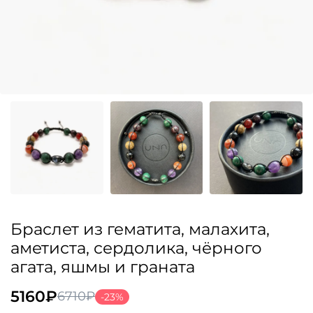
Браслет из гематита, малахита,
аметиста, сердолика, чёрного
агата, яшмы и граната
5160
₽
6710
₽
-23%
Первоначальная
Текущая