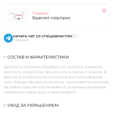
Подарок
Браслет-сюрприз
начать чат со специалистом
в Telegram
СОСТАВ И ХАРАКТЕРИСТИКИ
Браслет в плетении Шамбала из гематита, малахита,
аметиста, сердолика, чёрного агата, яшмы и граната. В
браслете используется синтетическая полиэфирная
нить. Каждая бусина оплетается, применяется плетеная
застёжка. Браслет растягивается до нужных размеров,
надевается через руку и затягивается.
УХОД ЗА УКРАШЕНИЕМ