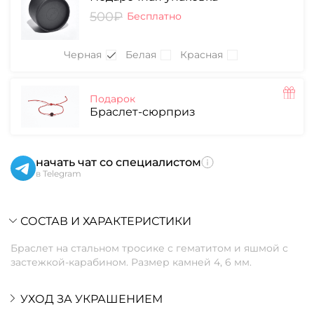
500₽
Бесплатно
Черная
Белая
Красная
Подарок
Браслет-сюрприз
начать чат со специалистом
в Telegram
СОСТАВ И ХАРАКТЕРИСТИКИ
Браслет на стальном тросике с гематитом и яшмой с
застежкой-карабином. Размер камней 4, 6 мм.
УХОД ЗА УКРАШЕНИЕМ