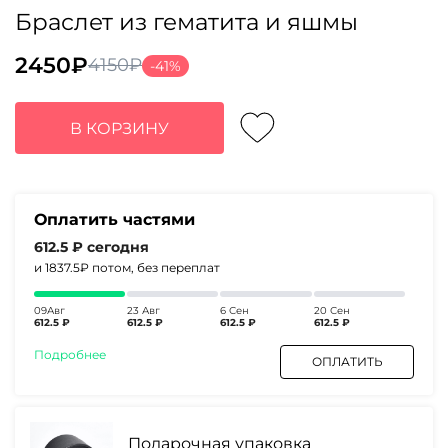
Браслет из гематита и яшмы
2450
₽
4150
₽
-41%
Первоначальная
Текущая
цена
цена:
составляла
2450₽.
В КОРЗИНУ
4150₽.
Оплатить частями
612.5 ₽
сегодня
и 1837.5₽
потом, без переплат
09Авг
23 Авг
6 Сен
20 Сен
612.5 ₽
612.5 ₽
612.5 ₽
612.5 ₽
Подробнее
ОПЛАТИТЬ
Подарочная упаковка