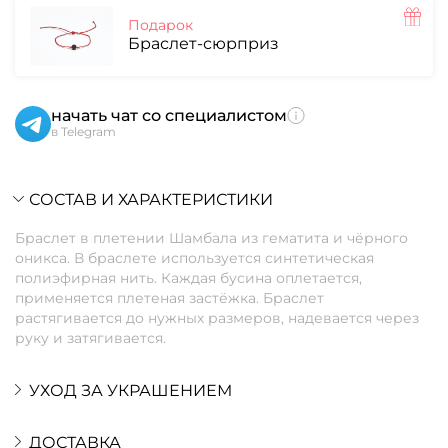
Подарок
Браслет-сюрприз
начать чат со специалистом
в Telegram
СОСТАВ И ХАРАКТЕРИСТИКИ
Браслет в плетении Шамбала из гематита и чёрного
оникса. В браслете используется синтетическая
полиэфирная нить. Каждая бусина оплетается,
применяется плетеная застёжка. Браслет
растягивается до нужных размеров, надевается через
руку и затягивается.
УХОД ЗА УКРАШЕНИЕМ
ДОСТАВКА