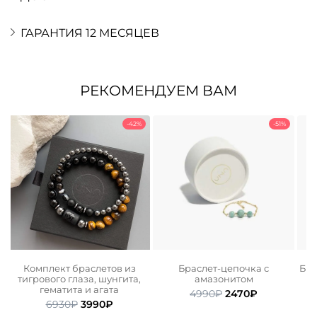
ГАРАНТИЯ 12 МЕСЯЦЕВ
РЕКОМЕНДУЕМ ВАМ
-42%
-51%
Комплект браслетов из
Браслет-цепочка с
Бра
тигрового глаза, шунгита,
амазонитом
гематита и агата
ьная
ая
Первоначальная
Текущая
4990
₽
2470
₽
Первоначальная
Текущая
6930
₽
3990
₽
цена
цена:
цена
цена:
.
составляла
2470₽.