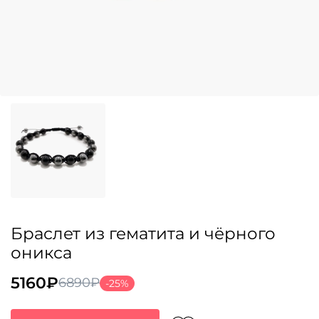
Браслет из гематита и чёрного
оникса
5160
₽
6890
₽
-25%
Первоначальная
Текущая
цена
цена: