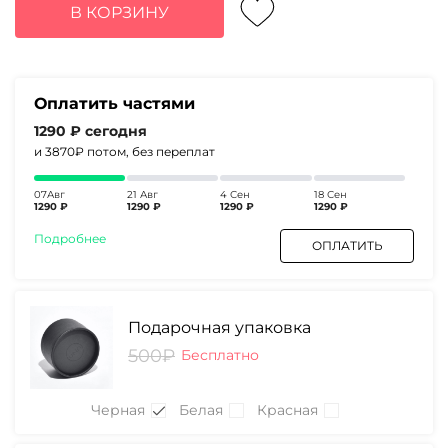
составляла
5160₽.
В КОРЗИНУ
6890₽.
Оплатить частями
1290 ₽
сегодня
и 3870₽
потом, без переплат
07Авг
21 Авг
4 Сен
18 Сен
1290 ₽
1290 ₽
1290 ₽
1290 ₽
Подробнее
ОПЛАТИТЬ
Подарочная упаковка
500₽
Бесплатно
Черная
Белая
Красная