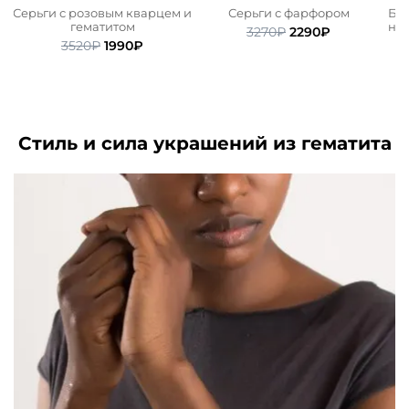
а
Серьги с розовым кварцем и
Серьги с фарфором
Бра
гематитом
неф
Первоначальная
Текущая
3270
₽
2290
₽
ьная
ая
Первоначальная
Текущая
3520
₽
1990
₽
цена
цена:
цена
цена:
составляла
2290₽.
.
составляла
1990₽.
3270₽.
3520₽.
Стиль и сила украшений из гематита