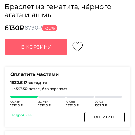
Браслет из гематита, чёрного
агата и яшмы
6130
₽
8790
₽
-30%
Первоначальная
Текущая
цена
цена:
составляла
6130₽.
В КОРЗИНУ
8790₽.
Оплатить частями
1532.5 ₽
сегодня
и 4597.5₽
потом, без переплат
09Авг
23 Авг
6 Сен
20 Сен
1532.5 ₽
1532.5 ₽
1532.5 ₽
1532.5 ₽
Подробнее
ОПЛАТИТЬ