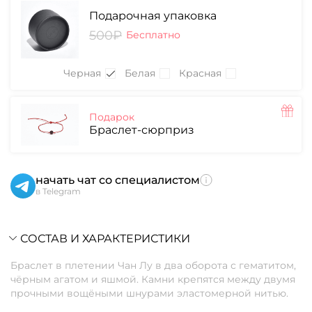
Подарочная упаковка
500₽
Бесплатно
Черная
Белая
Красная
Подарок
Браслет-сюрприз
начать чат со специалистом
в Telegram
СОСТАВ И ХАРАКТЕРИСТИКИ
Браслет в плетении Чан Лу в два оборота с гематитом,
чёрным агатом и яшмой. Камни крепятся между двумя
прочными вощёными шнурами эластомерной нитью.