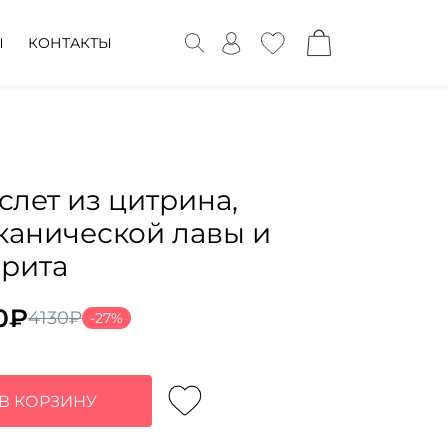
Ы
КОНТАКТЫ
слет из цитрина,
канической лавы и
рита
0
₽
4130
₽
-27%
воначальная
ущая
а
:
тавляла
0₽.
В КОРЗИНУ
₽.