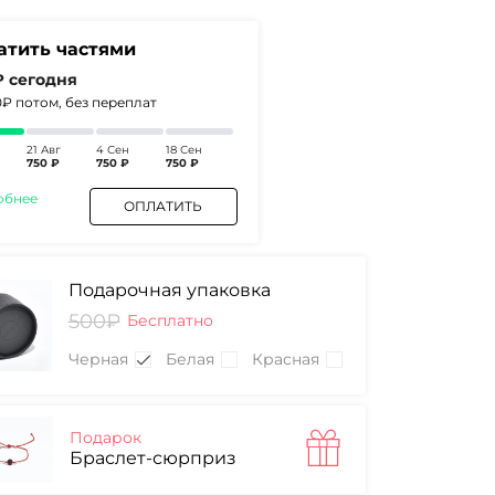
атить частями
₽
сегодня
0₽
потом, без переплат
21 Авг
4 Сен
18 Сен
750 ₽
750 ₽
750 ₽
обнее
ОПЛАТИТЬ
Подарочная упаковка
500₽
Бесплатно
Черная
Белая
Красная
Подарок
Браслет-сюрприз