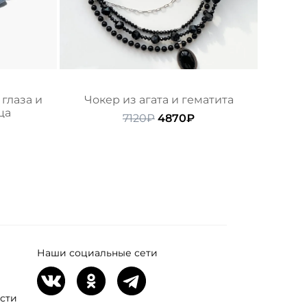
глаза и
Чокер из агата и гематита
ца
Первоначальная
Текущая
7120
₽
4870
₽
ачальная
Текущая
цена
цена:
ена:
составляла
4870₽.
ляла
070₽.
7120₽.
Наши социальные сети
сти