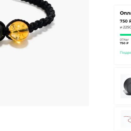
Опл
750 
и 225
07Авг
750 ₽
Подр