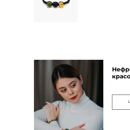
Нефри
крас