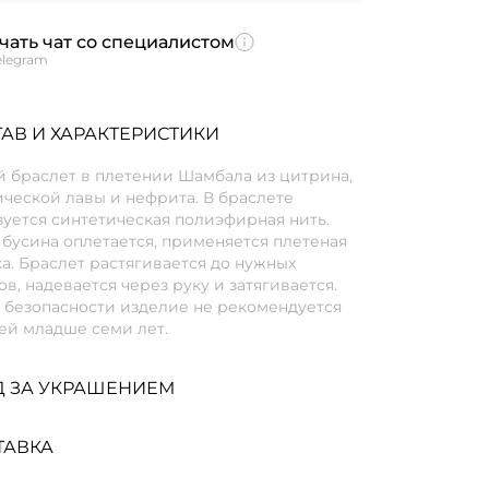
чать чат со специалистом
elegram
АВ И ХАРАКТЕРИСТИКИ
й браслет в плетении Шамбала из цитрина,
ческой лавы и нефрита. В браслете
уется синтетическая полиэфирная нить.
бусина оплетается, применяется плетеная
а. Браслет растягивается до нужных
в, надевается через руку и затягивается.
х безопасности изделие не рекомендуется
ей младше семи лет.
Д ЗА УКРАШЕНИЕМ
ТАВКА