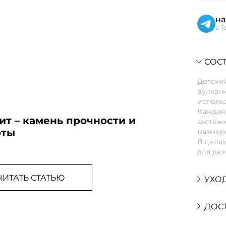
на
в T
СОСТ
Детски
вулкани
использ
Каждая 
т – камень прочности и
застёжк
оты
размеро
В целя
для дет
ЧИТАТЬ СТАТЬЮ
УХО
ДОС