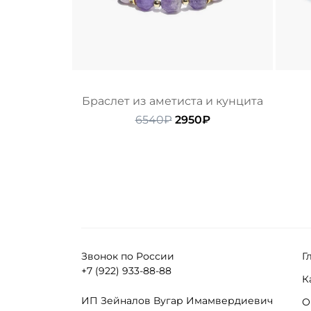
Браслет из аметиста и кунцита
Первоначальная
Текущая
6540
₽
2950
₽
цена
цена:
составляла
2950₽.
6540₽.
Звонок по России
Г
+7 (922) 933-88-88
К
ИП Зейналов Вугар Имамвердиевич
О