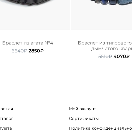
Браслет из агата №4
Браслет из тигрового 
дымчатого квар
Первоначальная
Текущая
6640
₽
2850
₽
цена
цена:
Первон
5510
₽
4070
₽
составляла
2850₽.
цена
ц
6640₽.
состав
4
5510₽.
лавная
Мой аккаунт
аталог
Сертификаты
плата
Политика конфиденциально