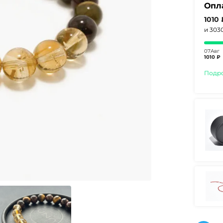
Опл
1010
и 303
07Авг
1010 ₽
Подр