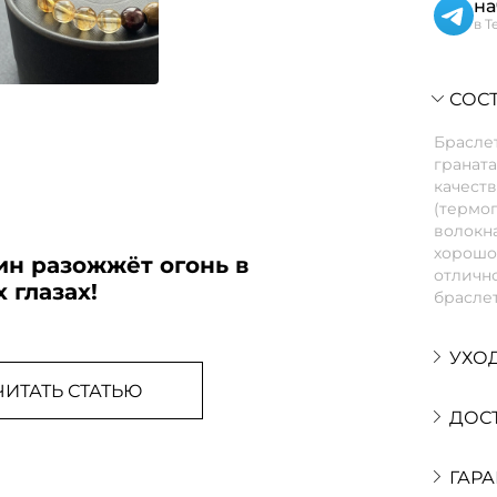
на
в T
СОСТ
Браслет
граната
качеств
(термо
волокна
хорошо 
ин разожжёт огонь в
отлично
 глазах!
браслет
УХО
ЧИТАТЬ СТАТЬЮ
ДОС
ГАРА