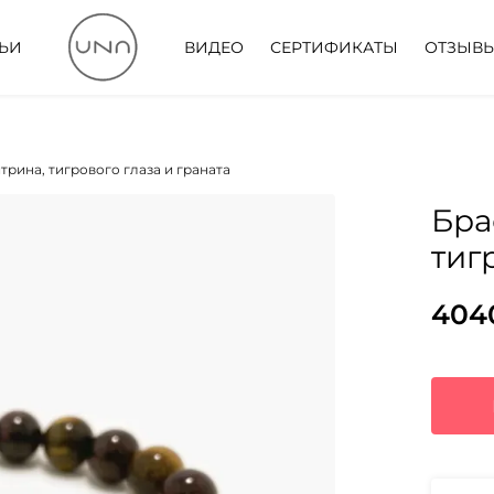
ТЬИ
ВИДЕО
СЕРТИФИКАТЫ
ОТЗЫВ
трина, тигрового глаза и граната
Бра
тиг
404
Пер
Тек
цен
цена
сос
404
5210