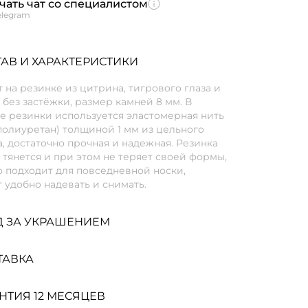
чать чат со специалистом
elegram
АВ И ХАРАКТЕРИСТИКИ
 на резинке из цитрина, тигрового глаза и
 без застёжки, размер камней 8 мм. В
е резинки используется эластомерная нить
полиуретан) толщиной 1 мм из цельного
, достаточно прочная и надежная. Резинка
тянется и при этом не теряет своей формы,
 подходит для повседневной носки,
 удобно надевать и снимать.
Д ЗА УКРАШЕНИЕМ
ТАВКА
НТИЯ 12 МЕСЯЦЕВ