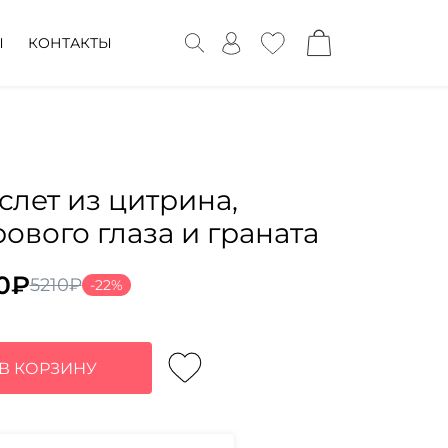
Ы
КОНТАКТЫ
слет из цитрина,
рового глаза и граната
0
₽
5210
₽
-22%
воначальная
ущая
а
:
тавляла
0₽.
В КОРЗИНУ
₽.