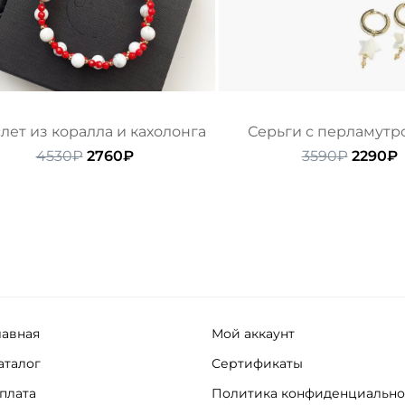
лет из коралла и кахолонга
Серьги с перламут
Первоначальная
Текущая
Перво
4530
₽
2760
₽
3590
₽
2290
₽
цена
цена:
цена
ц
составляла
2760₽.
состав
2
4530₽.
3590₽.
лавная
Мой аккаунт
аталог
Сертификаты
плата
Политика конфиденциально