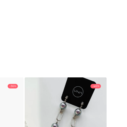
-36%
-46%