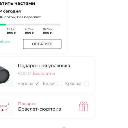
атить частями
 ₽
сегодня
0₽
потом, без переплат
21 Авг
4 Сен
18 Сен
1010 ₽
1010 ₽
1010 ₽
обнее
ОПЛАТИТЬ
Подарочная упаковка
500₽
Бесплатно
Черная
Белая
Красная
Подарок
Браслет-сюрприз