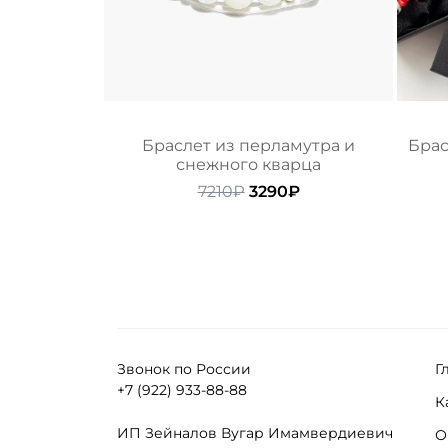
Браслет из перламутра и
Брас
снежного кварца
Первоначальная
Текущая
7210
₽
3290
₽
цена
цена:
составляла
3290₽.
7210₽.
Звонок по России
Г
+7 (922) 933-88-88
К
ИП Зейналов Вугар Имамвердиевич
О