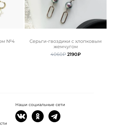
ром №4
Серьги-гвоздики с хлопковым
жемчугом
начальная
Текущая
ена:
Первоначальная
Текущая
4060
₽
2190
₽
ляла
290₽.
цена
цена:
составляла
2190₽.
4060₽.
Наши социальные сети
сти