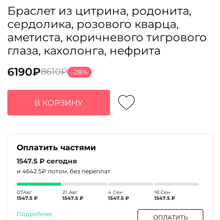
Браслет из цитрина, родонита,
сердолика, розового кварца,
аметиста, коричневого тигрового
глаза, кахолонга, нефрита
6190
₽
8610
₽
-28%
Первоначальная
Текущая
цена
цена:
составляла
6190₽.
В КОРЗИНУ
8610₽.
Оплатить частями
1547.5 ₽
сегодня
и 4642.5₽
потом, без переплат
07Авг
21 Авг
4 Сен
18 Сен
1547.5 ₽
1547.5 ₽
1547.5 ₽
1547.5 ₽
Подробнее
ОПЛАТИТЬ