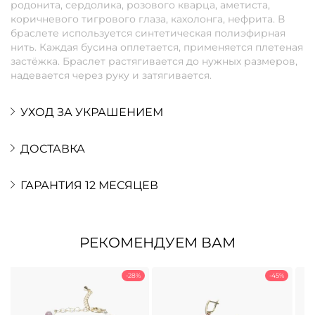
родонита, сердолика, розового кварца, аметиста,
коричневого тигрового глаза, кахолонга, нефрита. В
браслете используется синтетическая полиэфирная
нить. Каждая бусина оплетается, применяется плетеная
застёжка. Браслет растягивается до нужных размеров,
надевается через руку и затягивается.
УХОД ЗА УКРАШЕНИЕМ
ДОСТАВКА
ГАРАНТИЯ 12 МЕСЯЦЕВ
РЕКОМЕНДУЕМ ВАМ
-28%
-45%