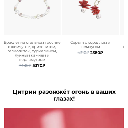
,
Браслет на стальном тросике
Серьги с кораллом и
с жемчугом, хризолитом,
жемчугом
ти
гелиолитом, турмалином,
Первоначальная
Текущая
4310
₽
2380
₽
лунным камнем и
ьная
ая
цена
цена:
перламутром
составляла
2380₽.
Первоначальная
Текущая
7480
₽
5370
₽
.
4310₽.
цена
цена:
составляла
5370₽.
7480₽.
Цитрин разожжёт огонь в ваших
глазах!