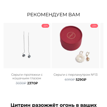
РЕКОМЕНДУЕМ ВАМ
-22%
-23%
а
Серьги-протяжки с
Серьги с перламутром №13
кошачьим глазом
Первоначальная
Текущая
6910
₽
5290
₽
ьная
ая
Первоначальная
Текущая
3030
₽
2370
₽
цена
цена:
цена
цена:
составляла
5290₽.
.
составляла
2370₽.
6910₽.
3030₽.
Цитрин разожжёт огонь в ваших