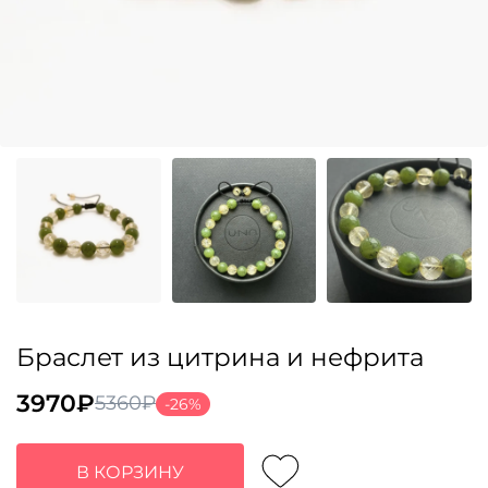
Браслет из цитрина и нефрита
3970
₽
5360
₽
-26%
Первоначальная
Текущая
цена
цена:
составляла
3970₽.
В КОРЗИНУ