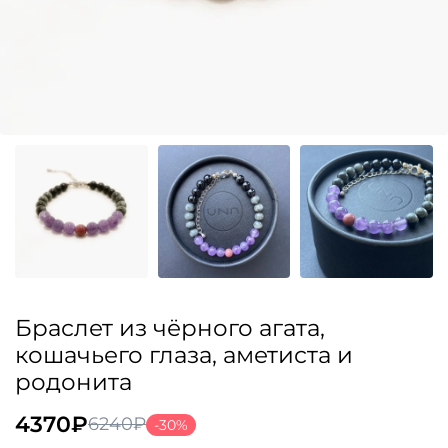
Браслет из чёрного агата,
кошачьего глаза, аметиста и
родонита
4370
₽
6240
₽
-30%
Первоначальная
Текущая