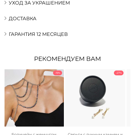
УХОД ЗА УКРАШЕНИЕМ
ДОСТАВКА
ГАРАНТИЯ 12 МЕСЯЦЕВ
РЕКОМЕНДУЕМ ВАМ
-19%
-27%
Бодичейн с жемчугом
Серьги с лунным камнем и
С