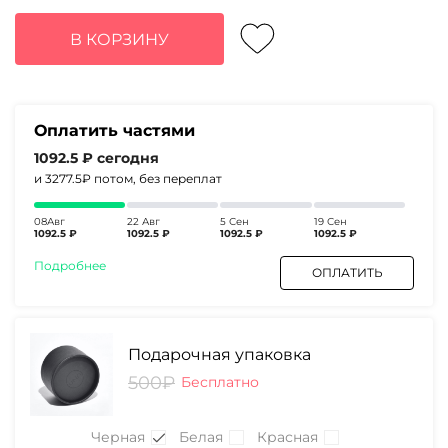
цена
цена:
составляла
4370₽.
В КОРЗИНУ
6240₽.
Оплатить частями
1092.5 ₽
сегодня
и 3277.5₽
потом, без переплат
08Авг
22 Авг
5 Сен
19 Сен
1092.5 ₽
1092.5 ₽
1092.5 ₽
1092.5 ₽
Подробнее
ОПЛАТИТЬ
Подарочная упаковка
500₽
Бесплатно
Черная
Белая
Красная