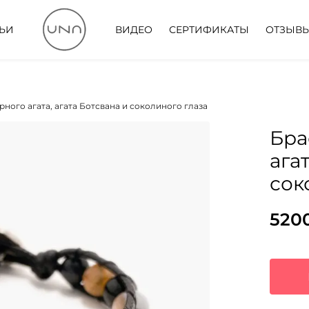
ТЬИ
ВИДЕО
СЕРТИФИКАТЫ
ОТЗЫВ
рного агата, агата Ботсвана и соколиного глаза
Бра
ага
сок
520
Пер
Тек
цен
цена
сос
520
709