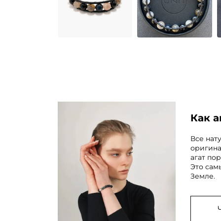
Как а
Все нат
оригина
агат по
Это сам
Земле.