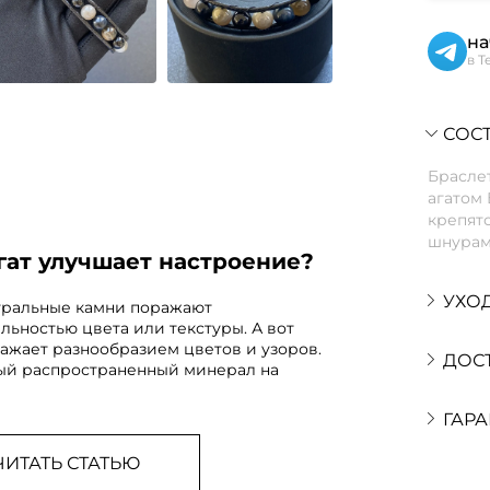
на
в T
СОСТ
Браслет
агатом 
крепят
шнурам
гат улучшает настроение?
УХО
уральные камни поражают
льностью цвета или текстуры. А вот
ражает разнообразием цветов и узоров.
ДОС
ый распространенный минерал на
ГАРА
ЧИТАТЬ СТАТЬЮ