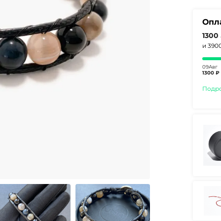
Опл
1300
и 390
09Авг
1300 ₽
Подр