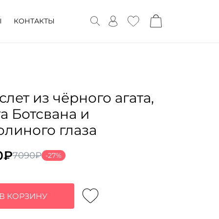
Ы
КОНТАКТЫ
слет из чёрного агата,
та Ботсвана и
олиного глаза
0
₽
7090
₽
-27%
воначальная
ущая
а
:
тавляла
0₽.
В КОРЗИНУ
0₽.