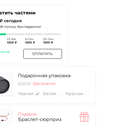
атить частями
 ₽
сегодня
0₽
потом, без переплат
23 Авг
6 Сен
20 Сен
1300 ₽
1300 ₽
1300 ₽
обнее
ОПЛАТИТЬ
Подарочная упаковка
500₽
Бесплатно
Черная
Белая
Красная
Подарок
Браслет-сюрприз