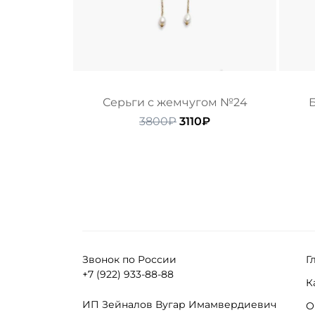
Серьги с жемчугом №24
Б
Первоначальная
Текущая
3800
₽
3110
₽
цена
цена:
составляла
3110₽.
3800₽.
Звонок по России
Г
+7 (922) 933-88-88
К
ИП Зейналов Вугар Имамвердиевич
О