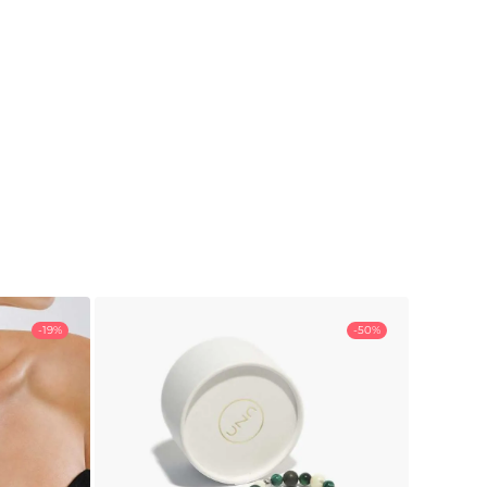
-19%
-50%