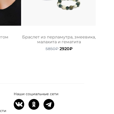
угом
Браслет из перламутра, змеевика,
малахита и гематита
ачальная
Текущая
цена:
Первоначальная
Текущая
5850
₽
2920
₽
ляла
7900₽.
цена
цена:
составляла
2920₽.
5850₽.
Наши социальные сети
сти