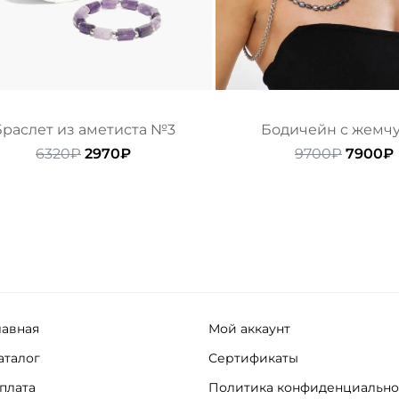
раслет из аметиста №3
Бодичейн с жемч
Первоначальная
Текущая
Первон
6320
₽
2970
₽
9700
₽
7900
₽
цена
цена:
цена
составляла
2970₽.
состав
6320₽.
9700₽.
лавная
Мой аккаунт
аталог
Сертификаты
плата
Политика конфиденциально