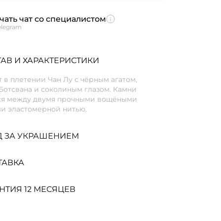
чать чат со специалистом
elegram
АВ И ХАРАКТЕРИСТИКИ
 в плетении Чан Лу с чёрным агатом,
Ботсвана и соколиным глазом. Камни
ся между двумя прочными вощёными
и эластомерной нитью.
Д ЗА УКРАШЕНИЕМ
ТАВКА
НТИЯ 12 МЕСЯЦЕВ