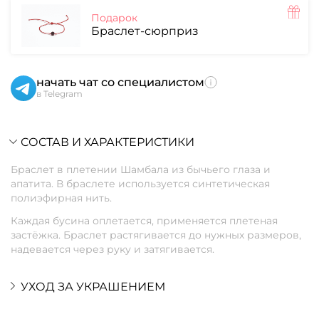
Подарок
Браслет-сюрприз
начать чат со специалистом
в Telegram
СОСТАВ И ХАРАКТЕРИСТИКИ
Браслет в плетении Шамбала из бычьего глаза и
апатита. В браслете используется синтетическая
полиэфирная нить.
Каждая бусина оплетается, применяется плетеная
застёжка. Браслет растягивается до нужных размеров,
надевается через руку и затягивается.
УХОД ЗА УКРАШЕНИЕМ