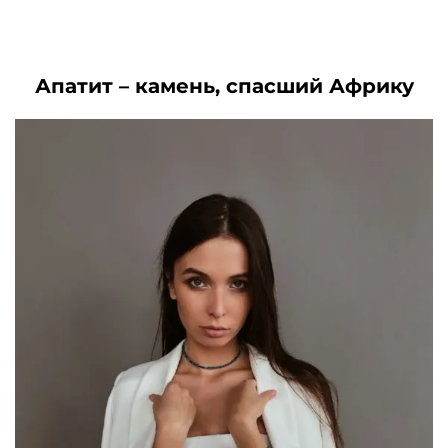
составляла
4790₽.
3230₽.
.
8680₽.
Апатит – камень, спасший Африку