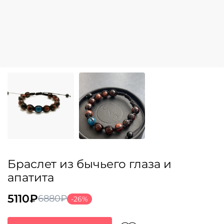
Браслет из бычьего глаза и
апатита
5110
₽
6880
₽
-26%
Первоначальная
Текущая
цена
цена: