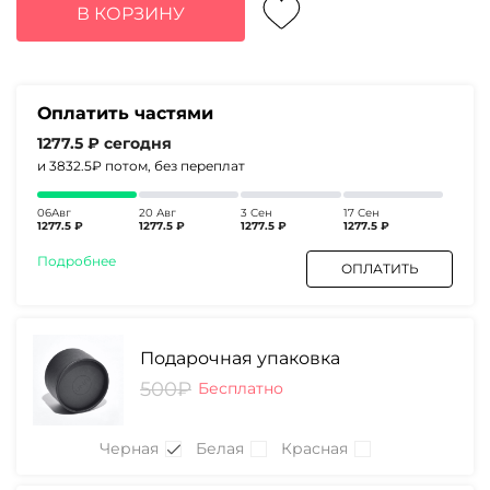
составляла
5110₽.
В КОРЗИНУ
6880₽.
Оплатить частями
1277.5 ₽
сегодня
и 3832.5₽
потом, без переплат
06Авг
20 Авг
3 Сен
17 Сен
1277.5 ₽
1277.5 ₽
1277.5 ₽
1277.5 ₽
Подробнее
ОПЛАТИТЬ
Подарочная упаковка
500₽
Бесплатно
Черная
Белая
Красная