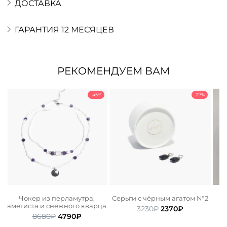
ДОСТАВКА
ГАРАНТИЯ 12 МЕСЯЦЕВ
РЕКОМЕНДУЕМ ВАМ
-45%
-27%
Чокер из перламутра,
Серьги с чёрным агатом №2
аметиста и снежного кварца
Первоначальная
Текущая
3230
₽
2370
₽
Первоначальная
Текущая
8680
₽
4790
₽
цена
цена:
ьная
ая
цена
цена:
составляла
2370₽.